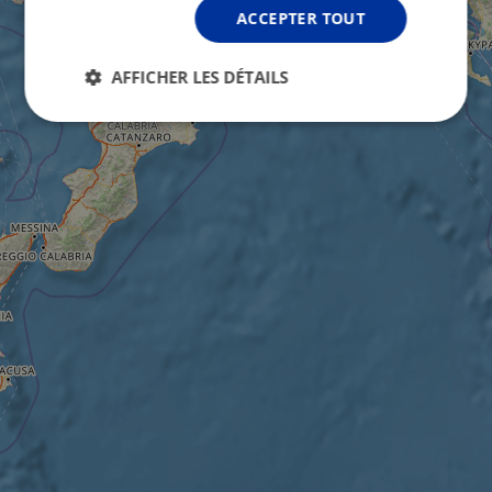
ACCEPTER TOUT
AFFICHER LES DÉTAILS
Strictement
Performance
Ciblage
nécessaires
Fonctionnalité
Non classifiés
Strictement nécessaires
Performance
Ciblage
Fonctionnalité
Non classifiés
Les cookies strictement nécessaires habilitent des
fonctionnalités de base du site Web telles que la
connexion des utilisateurs et la gestion des