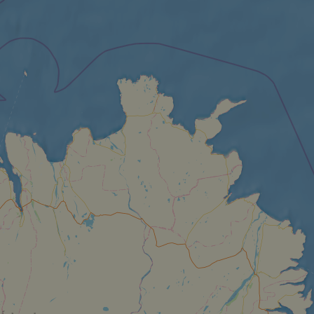
fiés
n des utilisateurs et
aires.
web development
otect a site against
forms.
hallenge-response
e's traffic is
s. It is part of
humans and bots.
o make valid reports
humans and bots.
o make valid reports