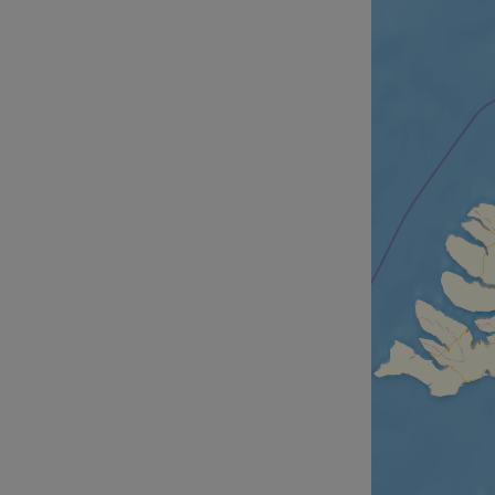
Str
Les cookies stricteme
la gestion des compte
Nom
csrftoken
cf_chl_rc_i
__cf_bm
__cf_bm