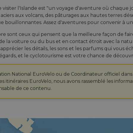
e visiter l'Islande est "un voyage d'aventure où chaque
laciers aux volcans, des pâturages aux hautes terres dés
ue bouillonnantes. Assez d'aventures pour convenir à u
bre sont ceux qui pensent que la meilleure façon de faire
 de la voiture ou du bus et en contact étroit avec la natu
s, d'apprécier les détails, les sons et les parfums qui vo
s égards, et le cyclotourisme est votre chance de découvr
tion National EuroVelo ou de Coordinateur officiel dans
es itinéraires EuroVelo, nous avons rassemblé les informa
onsable de ce contenu.