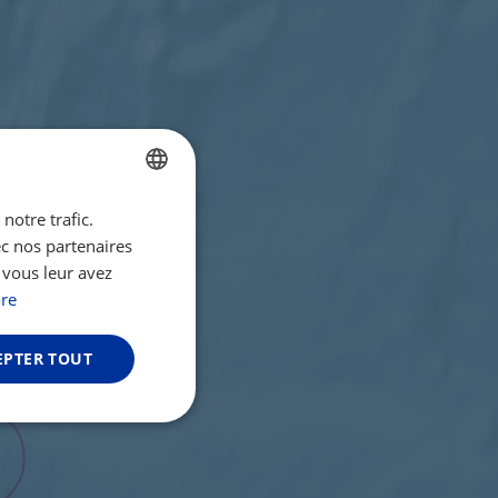
notre trafic.
ENGLISH
ec nos partenaires
FRENCH
 vous leur avez
GERMAN
re
EPTER TOUT
Non classifiés