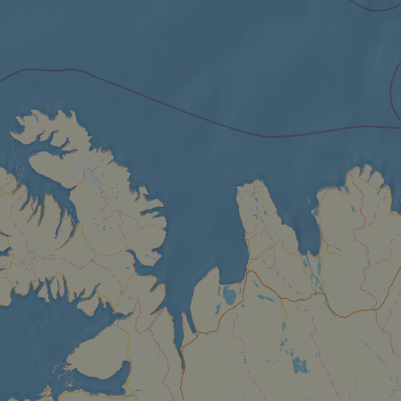
ictement nécessaires
Performance
Ciblage
Fonctionnalité
Non classi
nt nécessaires habilitent des fonctionnalités de base du site Web telles que la connexio
s. Le site Web ne peut pas être utilisé correctement sans les cookies strictement nécess
Fournisseur /
Expiration
Description
Domaine
.instagram.com
1 an 1
This cookie is associated with the Django 
mois
platform for Python. It is designed to help pr
at particular type of software attack on web 
59
This cookie is associated with Cloudflare's c
Cloudflare, Inc.
minutes
tests, which are used to ensure that the websit
gleam.io
42
legitimate and not coming from automated bot
secondes
Cloudflare's security features.
29
This cookie is used to distinguish between 
Cloudflare Inc.
minutes
This is beneficial for the website, in order t
.vimeo.com
50
on the use of their website.
secondes
Politique de confidentialité de Google
29
This cookie is used to distinguish between 
Cloudflare Inc.
minutes
This is beneficial for the website, in order t
.gleam.io
44
on the use of their website.