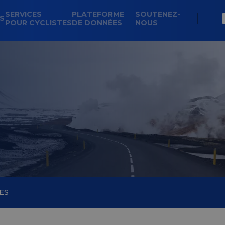
SERVICES
PLATEFORME
SOUTENEZ-
NS
POUR CYCLISTES
DE DONNÉES
NOUS
ES