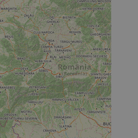
humans and bots.
o make valid reports
humans and bots.
o make valid reports
se cases after the
 stickiness cookies
 features named
d by sites written
ally used to
server.
ts à l'utilisation de
ript.com pour
es visiteurs en
bannière de cookies
Description