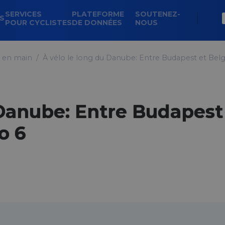
SERVICES
PLATEFORME
SOUTENEZ-
NS
POUR CYCLISTES
DE DONNÉES
NOUS
s en main
À vélo le long du Danube: Entre Budapest et Belgr
 Danube: Entre Budapest 
o 6