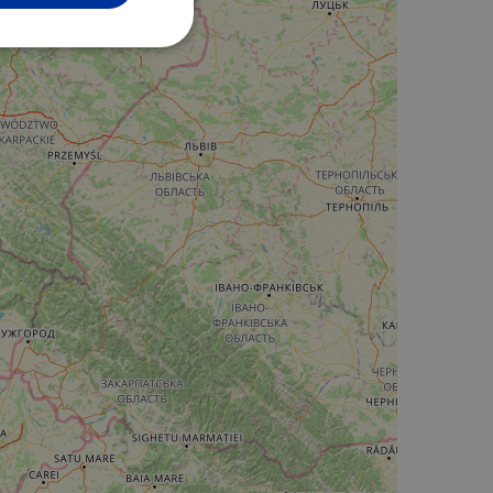
Non classifiés
fiés
n des utilisateurs et
aires.
web development
otect a site against
forms.
hallenge-response
e's traffic is
s. It is part of