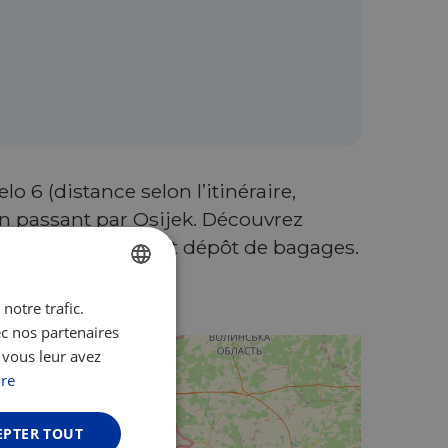
 6 (distance selon l’itinéraire,
 en passant par Osijek. Découvrez
casque, livre-guide et dépôt de bagages.
notre trafic.
ENGLISH
ec nos partenaires
FRENCH
 vous leur avez
GERMAN
re
EPTER TOUT