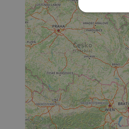
Strictement
nécessaires
Str
Les cookies stricteme
la gestion des compte
Nom
csrftoken
cf_chl_rc_i