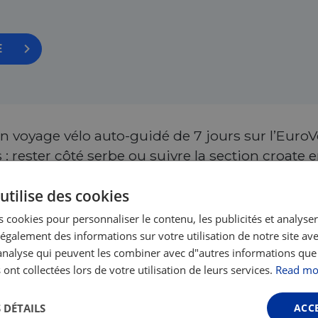
E
voyage vélo auto-guidé de 7 jours sur l’EuroVelo
s : rester côté serbe ou suivre la section croate
orfait inclut vélo, transfert en train, sacoches, 
utilise des cookies
 cookies pour personnaliser le contenu, les publicités et analyser 
galement des informations sur votre utilisation de notre site av
"analyse qui peuvent les combiner avec d"autres informations que
 ont collectées lors de votre utilisation de leurs services.
Read mo
 DÉTAILS
ACC