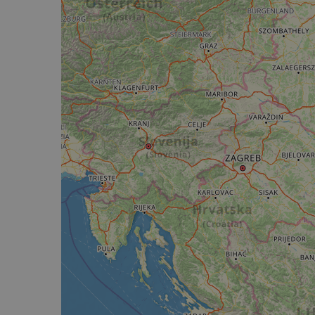
__cf_bm
__cf_bm
AWSALBCORS
ASP.NET_SessionId
li_gc
CookieScriptConse
Nom