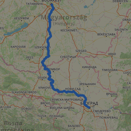
29
This cookie is used to distinguish between 
Cloudflare Inc.
minutes
This is beneficial for the website, in order t
.vimeo.com
50
on the use of their website.
secondes
Politique de confidentialité de Google
29
This cookie is used to distinguish between 
Cloudflare Inc.
minutes
This is beneficial for the website, in order t
.gleam.io
44
on the use of their website.
secondes
1 semaine
For continued stickiness support with CORS u
Amazon.com Inc.
Chromium update, we are creating additional
analytics.sitewit.com
for each of these duration-based stickiness
AWSALBCORS (ALB).
Session
General purpose platform session cookie, use
Microsoft
with Miscrosoft .NET based technologies. Usu
Corporation
maintain an anonymised user session by the 
analytics.sitewit.com
5 mois 4
Utilisé pour stocker le consentement des clien
LinkedIn
semaines
cookies à des fins non essentielles
Corporation
.linkedin.com
nt
11 mois 4
Ce cookie est utilisé par le service Cookie-Sc
CookieScript
semaines
mémoriser les préférences de consentement d
.eurovelo.com
matière de cookies. Il est nécessaire que la 
Cookie-Script.com fonctionne correctement.
Fournisseur / Domaine
Expiration