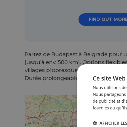
FIND OUT MOR
Partez de Budapest à Belgrade pour un 
jusqu’à env. 580 km). Options flexible
villages pittoresques et paysages. Le f
Ce site Web 
Durée prolongeable sur demande.
Nous utilisons des
Nous partageons é
de publicité et d
fournies ou qu"ils
AFFICHER LES