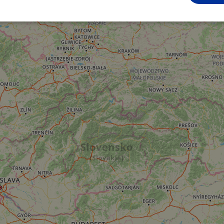
Performance
Ciblage
Fonctionnalité
ictement nécessaires
Performance
Ciblage
Fonctionnalité
Non classi
nt nécessaires habilitent des fonctionnalités de base du site Web telles que la connexio
s. Le site Web ne peut pas être utilisé correctement sans les cookies strictement nécess
Fournisseur /
Expiration
Description
Domaine
.instagram.com
1 an 1
This cookie is associated with the Django 
mois
platform for Python. It is designed to help pr
at particular type of software attack on web 
59
This cookie is associated with Cloudflare's c
Cloudflare, Inc.
minutes
tests, which are used to ensure that the websit
gleam.io
42
legitimate and not coming from automated bot
secondes
Cloudflare's security features.