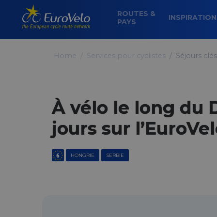
ROUTES &
INSPIRATIO
PAYS
Home
Services pour cyclistes
Séjours clé
À vélo le long du
jours sur l’EuroVel
HONGRIE
SERBIE