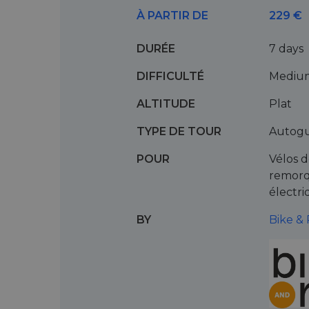
À PARTIR DE
229 €
DURÉE
7 days
DIFFICULTÉ
Mediu
ALTITUDE
Plat
TYPE DE TOUR
Autog
POUR
Vélos 
remorq
électri
BY
Bike &