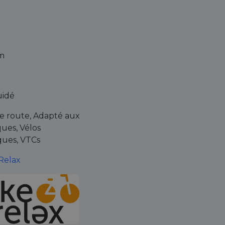
m
uidé
de route, Adapté aux
ues, Vélos
ques, VTCs
 Relax