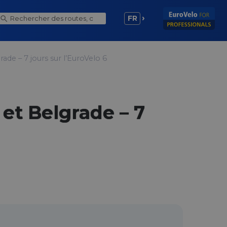
FR
ade – 7 jours sur l’EuroVelo 6
et Belgrade – 7