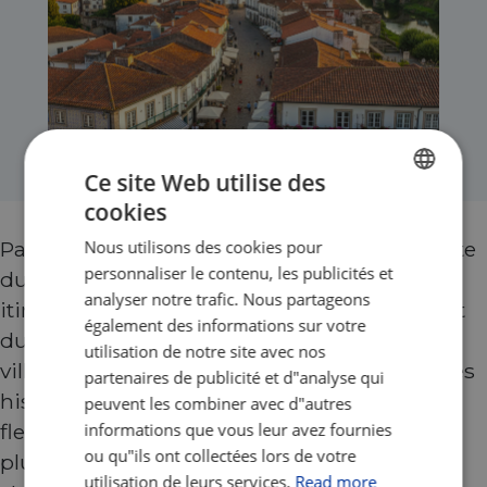
Ce site Web utilise des
cookies
ENGLISH
Nous utilisons des cookies pour
Partez à la découverte de la région verdoyante
FRENCH
personnaliser le contenu, les publicités et
du nord du Portugal en empruntant des
GERMAN
analyser notre trafic. Nous partageons
itinéraires pittoresques le long des rivières et
également des informations sur votre
du littoral. Traversez à vélo de charmants
utilisation de notre site avec nos
villages, des vignobles, des plages et des villes
partenaires de publicité et d"analyse qui
historiques tout en longeant le magnifique
peuvent les combiner avec d"autres
informations que vous leur avez fournies
fleuve Minho, l'une des régions cyclables les
ou qu"ils ont collectées lors de votre
plus pittoresques d'Europe. Le voyage
utilisation de leurs services.
Read more