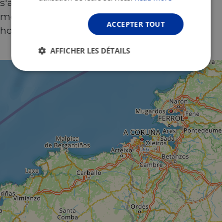
s'achève dans la ville animée de Porto, où se
mêlent nature, culture et l'authentique
ACCEPTER TOUT
hospitalité portugaise.
AFFICHER LES DÉTAILS
Strictement
Performance
Ciblage
nécessaires
Fonctionnalité
Non classifiés
Strictement nécessaires
Performance
Ciblage
Fonctionnalité
Non classifiés
Les cookies strictement nécessaires habilitent des