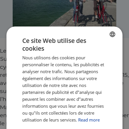
Ce site Web utilise des
cookies
ENGLISH
Le lac de Constance, entre l’Allemagne, la
Nous utilisons des cookies pour
Suisse et l’Autriche, est le paradis du
FRENCH
personnaliser le contenu, les publicités et
cyclotourisme ! Peu après la source du Rhin
GERMAN
analyser notre trafic. Nous partageons
retrouvez le Lac de Constance sur l'EuroVelo 15,
également des informations sur votre
avec ses pistes cyclables bien balisées qui ne
utilisation de notre site avec nos
suivent pas seulement les rives du lac:
partenaires de publicité et d"analyse qui
l’historique ville de Constance, l’île fleurie de
peuvent les combiner avec d"autres
informations que vous leur avez fournies
Mainau, l’île de Reichenau… Le tout orchestré
ou qu"ils ont collectées lors de votre
entre vignobles et un panorama alpin à couper
utilisation de leurs services.
Read more
le souffle. Profitez des bains thermaux et des