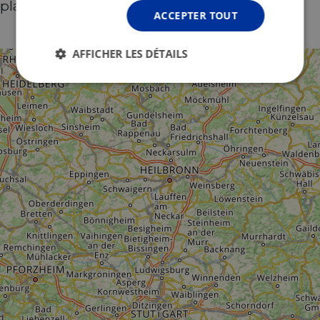
plages après avoir pédalé.
ACCEPTER TOUT
AFFICHER LES DÉTAILS
Strictement
Performance
Ciblage
nécessaires
Fonctionnalité
Non classifiés
Strictement nécessaires
Performance
Ciblage
Fonctionnalité
Non classifiés
Les cookies strictement nécessaires habilitent des
fonctionnalités de base du site Web telles que la