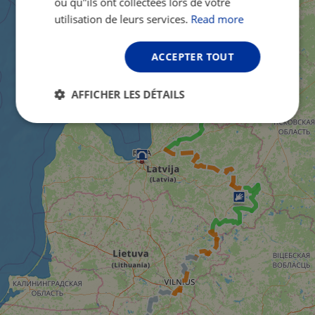
ou qu"ils ont collectées lors de votre
utilisation de leurs services.
Read more
ACCEPTER TOUT
AFFICHER LES DÉTAILS
Strictement
Performance
Ciblage
nécessaires
Fonctionnalité
Non classifiés
Strictement nécessaires
Performance
Ciblage
Fonctionnalité
Non classifiés