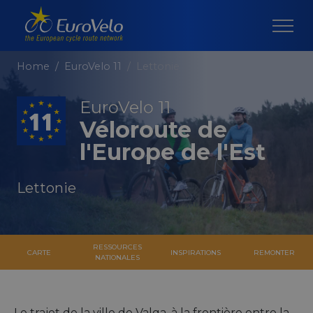
Home
EuroVelo 11
Lettonie
EuroVelo 11
Véloroute de
l'Europe de l'Est
Lettonie
RESSOURCES
CARTE
INSPIRATIONS
REMONTER
NATIONALES
Le trajet de la ville de Valga, à la frontière entre la