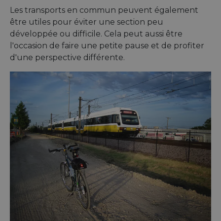
ASP.NET_SessionId
Session
Gener
Les transports en commun peuvent également
Microsoft
purpo
Corporation
être utiles pour éviter une section peu
platf
analytics.sitewit.com
sessio
développée ou difficile. Cela peut aussi être
cookie
by sit
l'occasion de faire une petite pause et de profiter
writte
d'une perspective différente.
Miscro
.NET 
techno
Usuall
to mai
an
anony
user s
by the
li_gc
5 mois 4
Utilis
LinkedIn
semaines
stocke
Corporation
conse
.linkedin.com
des cl
l'utili
cookie
fins n
essent
CookieScriptConsent
11 mois 4
Ce coo
CookieScript
semaines
utilisé
.eurovelo.com
servic
Cooki
Script