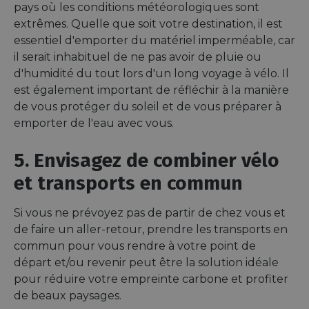
minutes
used t
.gleam.io
pays où les conditions météorologiques sont
44
distin
secondes
betwe
extrêmes. Quelle que soit votre destination, il est
human
essentiel d'emporter du matériel imperméable, car
bots. T
benefi
il serait inhabituel de ne pas avoir de pluie ou
the we
in ord
d'humidité du tout lors d'un long voyage à vélo. Il
make 
report
est également important de réfléchir à la manière
use of
de vous protéger du soleil et de vous préparer à
websit
emporter de l'eau avec vous.
AWSALBCORS
1 semaine
For c
Amazon.com Inc.
sticki
analytics.sitewit.com
suppor
5. Envisagez de combiner vélo
CORS 
cases 
Chro
et transports en commun
updat
are cr
additi
Si vous ne prévoyez pas de partir de chez vous et
sticki
cookie
de faire un aller-retour, prendre les transports en
each o
durati
commun pour vous rendre à votre point de
based
départ et/ou revenir peut être la solution idéale
sticki
featur
pour réduire votre empreinte carbone et profiter
name
AWSA
de beaux paysages.
(ALB).