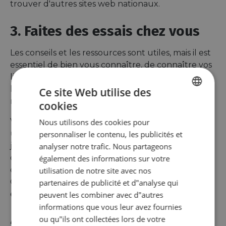
trouver d'autres sites web nationaux.
3. Faites des essais chez vous
Les conseils et les ressources sont utiles, mais il est
essentiel de bien vous connaître, de connaître vos
limites physiques et psychologiques, votre vélo et
le reste de votre équipement. Pour cela, rien de
Ce site Web utilise des
mieux que de faire des essais chez vous !
cookies
ENGLISH
Vous pouvez partir pour un week-end (ou même
Nous utilisons des cookies pour
FRENCH
une journée et planter votre tente dans votre
personnaliser le contenu, les publicités et
GERMAN
jardin) afin d'avoir une meilleure idée du nombre
analyser notre trafic. Nous partageons
de kilomètres que vous pouvez parcourir à vélo et
également des informations sur votre
du poids maximal que vous pouvez transporter.
utilisation de notre site avec nos
C'est également l'occasion de tester votre
partenaires de publicité et d"analyse qui
équipement.
peuvent les combiner avec d"autres
informations que vous leur avez fournies
4. Choisissez le bon
ou qu"ils ont collectées lors de votre