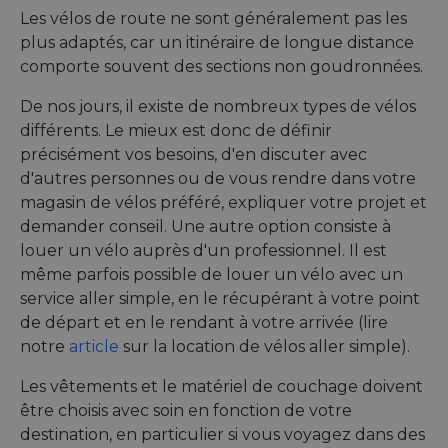
Google
respo
Les vélos de route ne sont généralement pas les
tests,
plus adaptés, car un itinéraire de longue distance
are us
ensure
comporte souvent des sections non goudronnées.
the we
traffic 
legiti
De nos jours, il existe de nombreux types de vélos
not c
from
différents. Le mieux est donc de définir
autom
précisément vos besoins, d'en discuter avec
bots. I
of
d'autres personnes ou de vous rendre dans votre
Cloudf
securi
magasin de vélos préféré, expliquer votre projet et
featur
demander conseil. Une autre option consiste à
__cf_bm
29
This c
Cloudflare Inc.
louer un vélo auprès d'un professionnel. Il est
minutes
used t
.vimeo.com
50
distin
même parfois possible de louer un vélo avec un
secondes
betwe
human
service aller simple, en le récupérant à votre point
bots. T
de départ et en le rendant à votre arrivée (lire
benefi
the we
notre
article
sur la location de vélos aller simple).
in ord
make 
report
Les vêtements et le matériel de couchage doivent
use of
websit
être choisis avec soin en fonction de votre
destination, en particulier si vous voyagez dans des
__cf_bm
29
This c
Cloudflare Inc.