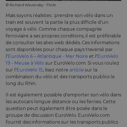
pour
© Richard Wezensky - Flickr
mémori
préfér
de
Mais soyons réalistes : prendre son vélo dans un
conse
des vi
train est souvent la partie la plus difficile d'un
en mat
voyage à vélo. Comme chaque compagnie
cookies
nécess
ferroviaire a ses propres conditions, il est préférable
que la
banni
de consulter les sites web dédiés. Ces informations
cookie
sont disponibles pour chaque pays traversé par
Cooki
Script
l'
EuroVelo 6 – Atlantique - Mer Noire
et l'
EuroVelo
fonct
correc
19 - Meuse à Vélo
sur EuroVelo.com. Si vous roulez
sur l'
EuroVelo 15
, lisez notre
article
sur la
combinaison du vélo et des transports publics le
long du Rhin.
Fournisseur /
Nom
Expiration
Description
Fournisseur /
Domaine
Nom
Expiration
Description
Il est également possible d'emporter son vélo dans
Fournisseur /
Domaine
Nom
Expiration
Description
__Secure-YNID
.youtube.com
5 mois 4
Domaine
les autocars longue distance ou les ferries. Cette
semaines
__stripe_sid
29
This cookie
Stripe Inc.
Fournisseur /
Nom
Expiration
Description
question peut également être posée dans le
minutes
is set by
.de.eurovelo.com
_ga_ZQF9HX1YZE
.eurovelo.com
1 an 1
Ce cookie est
Domaine
__Secure-
.youtube.com
5 mois 4
57
Stripe to
mois
utilisé par
groupe de discussion EuroVelo. EuroVelo.com
ROLLOUT_TOKEN
semaines
secondes
manage and
Google
VISITOR_INFO1_LIVE
5 mois 4
This cookie 
Google LLC
process
Analytics
fournit des informations sur les transports publics
semaines
set by Yout
.youtube.com
payments
pour
to keep trac