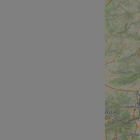
cf_chl_rc_i
__cf_bm
__cf_bm
AWSALBCORS
ASP.NET_SessionId
li_gc
CookieScriptConse