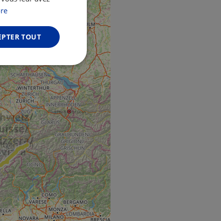
GERMAN
re
EPTER TOUT
Non classifiés
fiés
n des utilisateurs et
aires.
web development
otect a site against
forms.