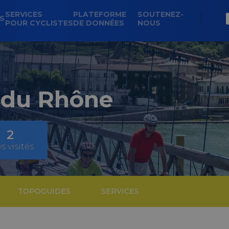
SERVICES
PLATEFORME
SOUTENEZ-
NS
POUR CYCLISTES
DE DONNÉES
NOUS
 du Rhône
2
s visités
TOPOGUIDES
SERVICES