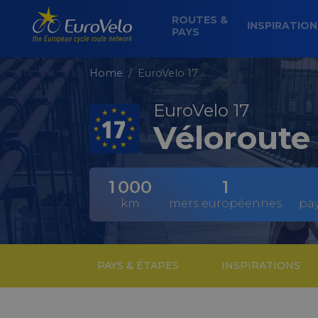
ROUTES &
INSPIRATIO
PAYS
Home
EuroVelo 17
EuroVelo 17
Véloroute
1 000
1
km
mers européennes
pay
PAYS & ÉTAPES
INSPIRATIONS