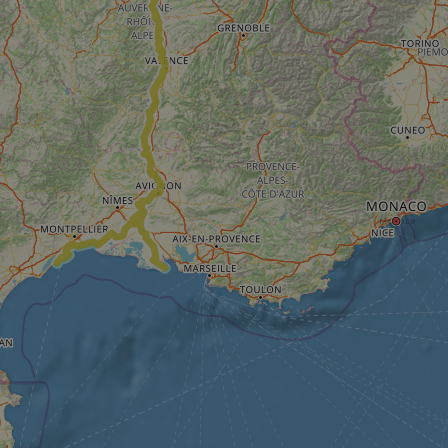
59
This cookie is associated with Cloudflare's c
Cloudflare, Inc.
minutes
tests, which are used to ensure that the websit
gleam.io
42
legitimate and not coming from automated bot
secondes
Cloudflare's security features.
29
This cookie is used to distinguish between 
Cloudflare Inc.
minutes
This is beneficial for the website, in order t
.vimeo.com
50
on the use of their website.
secondes
Politique de confidentialité de Google
29
This cookie is used to distinguish between 
Cloudflare Inc.
minutes
This is beneficial for the website, in order t
.gleam.io
44
on the use of their website.
secondes
1 semaine
For continued stickiness support with CORS u
Amazon.com Inc.
Chromium update, we are creating additional
analytics.sitewit.com
for each of these duration-based stickiness
AWSALBCORS (ALB).
Session
General purpose platform session cookie, use
Microsoft
with Miscrosoft .NET based technologies. Usu
Corporation
maintain an anonymised user session by the 
analytics.sitewit.com
5 mois 4
Utilisé pour stocker le consentement des clien
LinkedIn
semaines
cookies à des fins non essentielles
Corporation
.linkedin.com
nt
11 mois 4
Ce cookie est utilisé par le service Cookie-Sc
CookieScript
semaines
mémoriser les préférences de consentement d
.eurovelo.com