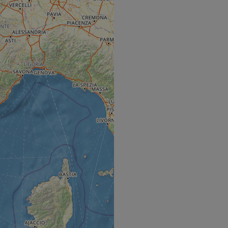
hallenge-response
e's traffic is
s. It is part of
humans and bots.
o make valid reports
humans and bots.
o make valid reports
se cases after the
 stickiness cookies
 features named
d by sites written
ally used to
server.
ts à l'utilisation de
ript.com pour
es visiteurs en