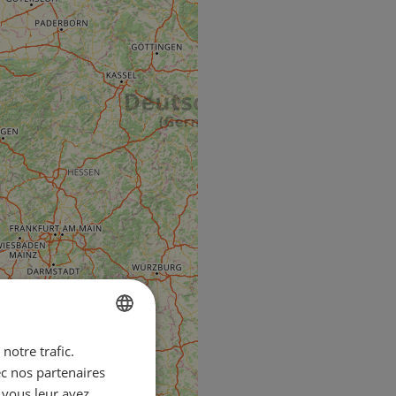
notre trafic.
ENGLISH
ec nos partenaires
FRENCH
 vous leur avez