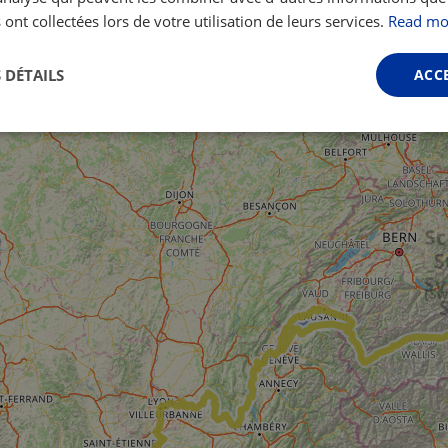
 ont collectées lors de votre utilisation de leurs services.
Read mo
 DÉTAILS
ACC
Performance
Ciblage
Fonctionnalité
ictement nécessaires
Performance
Ciblage
Fonctionnalité
Non classi
nt nécessaires habilitent des fonctionnalités de base du site Web telles que la connexio
s. Le site Web ne peut pas être utilisé correctement sans les cookies strictement nécess
Fournisseur /
Expiration
Description
Domaine
.instagram.com
1 an 1
This cookie is associated with the Django 
mois
platform for Python. It is designed to help pr
at particular type of software attack on web 