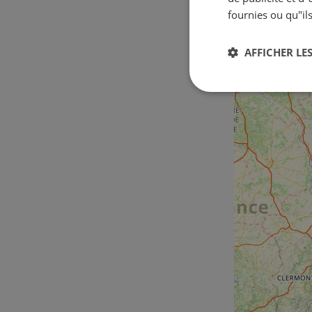
fournies ou qu"ils
AFFICHER LES
Strictement
nécessaires
Str
Les cookies stricteme
la gestion des compte
Nom
csrftoken