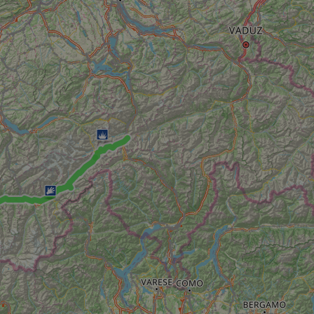
59
This cookie is associated with Cloudflare's c
Cloudflare, Inc.
minutes
tests, which are used to ensure that the websit
gleam.io
42
legitimate and not coming from automated bot
secondes
Cloudflare's security features.
29
This cookie is used to distinguish between 
Cloudflare Inc.
minutes
This is beneficial for the website, in order t
.vimeo.com
50
on the use of their website.
secondes
Politique de confidentialité de Google
29
This cookie is used to distinguish between 
Cloudflare Inc.
minutes
This is beneficial for the website, in order t
.gleam.io
44
on the use of their website.
secondes
1 semaine
For continued stickiness support with CORS u
Amazon.com Inc.
Chromium update, we are creating additional
analytics.sitewit.com
for each of these duration-based stickiness
AWSALBCORS (ALB).
Session
General purpose platform session cookie, use
Microsoft
with Miscrosoft .NET based technologies. Usu
Corporation
maintain an anonymised user session by the 
analytics.sitewit.com
5 mois 4
Utilisé pour stocker le consentement des clien
LinkedIn
semaines
cookies à des fins non essentielles
Corporation
.linkedin.com
nt
11 mois 4
Ce cookie est utilisé par le service Cookie-Sc
CookieScript
semaines
mémoriser les préférences de consentement d
.eurovelo.com