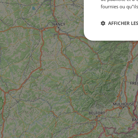
fournies ou qu"ils
AFFICHER LES
Strictement
nécessaires
Str
Les cookies stricteme
la gestion des compte
Nom
csrftoken