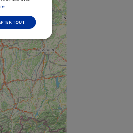
GERMAN
re
EPTER TOUT
Non classifiés
fiés
n des utilisateurs et
aires.
web development
otect a site against
forms.