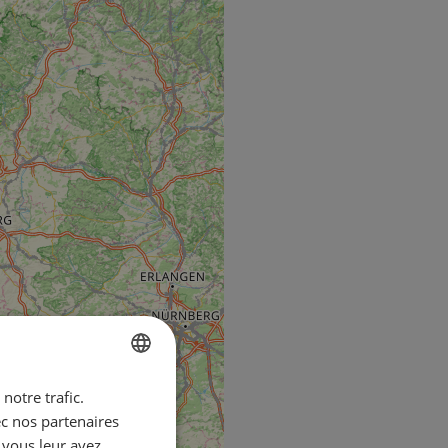
notre trafic.
ENGLISH
ec nos partenaires
FRENCH
 vous leur avez