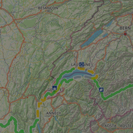
cf_chl_rc_i
__cf_bm
__cf_bm
AWSALBCORS
ASP.NET_SessionId
li_gc
CookieScriptConse