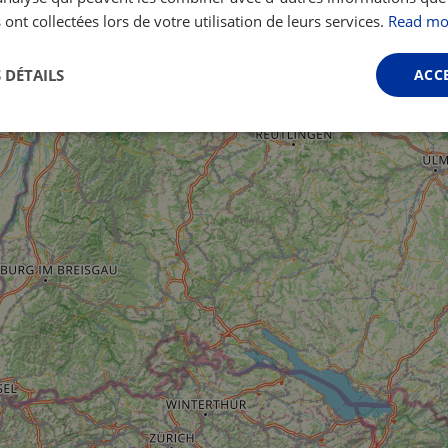
 ont collectées lors de votre utilisation de leurs services.
Read mo
 DÉTAILS
ACC
Performance
Ciblage
Fonctionnalité
ictement nécessaires
Performance
Ciblage
Fonctionnalité
Non classi
nt nécessaires habilitent des fonctionnalités de base du site Web telles que la connexio
s. Le site Web ne peut pas être utilisé correctement sans les cookies strictement nécess
Fournisseur /
Expiration
Description
Domaine
.instagram.com
1 an 1
This cookie is associated with the Django 
mois
platform for Python. It is designed to help pr
at particular type of software attack on web 