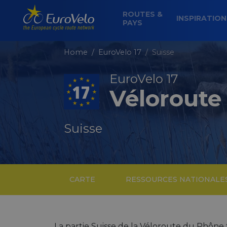
ROUTES &
INSPIRATIO
PAYS
Home
EuroVelo 17
Suisse
EuroVelo 17
Véloroute
Suisse
CARTE
RESSOURCES NATIONALE
La partie Suisse de la Véloroute du Rhône 