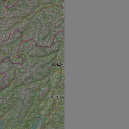
hallenge-response
e's traffic is
s. It is part of
humans and bots.
o make valid reports
humans and bots.
o make valid reports
se cases after the
 stickiness cookies
 features named
d by sites written
ally used to
server.
ts à l'utilisation de
ript.com pour
es visiteurs en