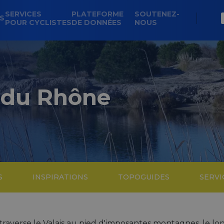
SERVICES
PLATEFORME
SOUTENEZ-
NS
POUR CYCLISTES
DE DONNÉES
NOUS
 du Rhône
S
INSPIRATIONS
TOPOGUIDES
SERVI
traverse le Valais au pied d'imposantes montagnes, le l