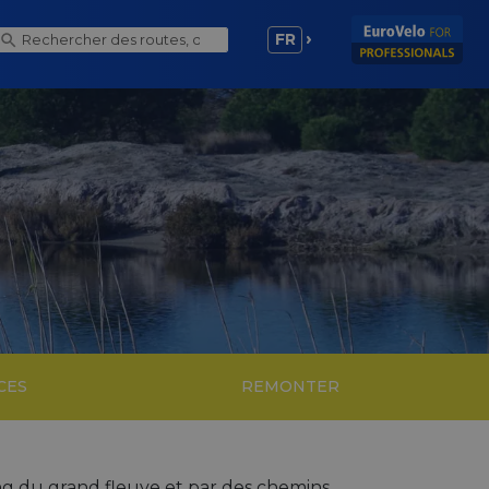
FR
CES
REMONTER
ong du grand fleuve et par des chemins