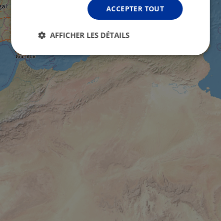
ACCEPTER TOUT
AFFICHER LES DÉTAILS
Strictement
Performance
Ciblage
nécessaires
Fonctionnalité
Non classifiés
Strictement nécessaires
Performance
Ciblage
Fonctionnalité
Non classifiés
Les cookies strictement nécessaires habilitent des
fonctionnalités de base du site Web telles que la
connexion des utilisateurs et la gestion des