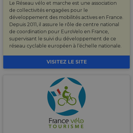
process
Le Réseau vélo et marche est une association
bcookie
11 mois 4
Il s'agit d'un
Microsoft
payments
semaines
cookie de
Corporation
de collectivités engagées pour le
securely,
première pa
.linkedin.com
allowing
Microsoft 
développement des mobilités actives en France.
temporary
pour partag
storage of
Depuis 2011, il assure le rôle de centre national
contenu du 
session
Web via les
de coordination pour EuroVelo en France,
related
réseaux
information
sociaux.
supervisant le suivi du développement de ce
during a
users visit to
réseau cyclable européen à l’échelle nationale.
the website.
_cfuvid
.vimeo.com
Session
This cookie
is used for
VISITEZ LE SITE
purposes of
tracking
users across
sessions to
optimize
user
experience
by
maintaining
session
consistency
and
providing
personalized
services.