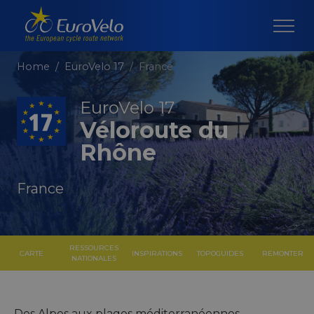
Home
EuroVelo 17
France
EuroVelo 17
Véloroute du
Rhône
France
RESSOURCES
CARTE
INSPIRATIONS
TOPOGUIDES
REMONTER
NATIONALES
Des Alpes aux plages méditerranéennes,