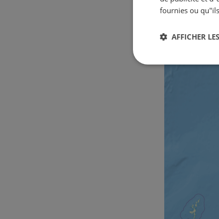
fournies ou qu"ils
AFFICHER LES
Strictement
nécessaires
Str
Les cookies stricteme
la gestion des compte
Nom
csrftoken