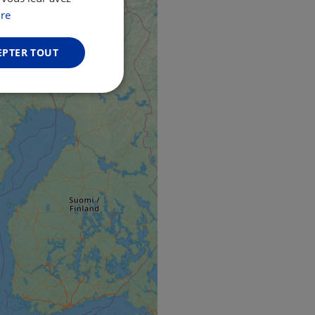
GERMAN
re
EPTER TOUT
Non classifiés
fiés
n des utilisateurs et
aires.
web development
otect a site against
forms.