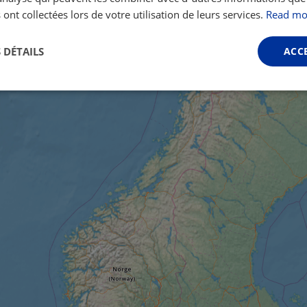
 ont collectées lors de votre utilisation de leurs services.
Read mo
 DÉTAILS
ACC
Performance
Ciblage
Fonctionnalité
ictement nécessaires
Performance
Ciblage
Fonctionnalité
Non classi
nt nécessaires habilitent des fonctionnalités de base du site Web telles que la connexio
s. Le site Web ne peut pas être utilisé correctement sans les cookies strictement nécess
Fournisseur /
Expiration
Description
Domaine
.instagram.com
1 an 1
This cookie is associated with the Django 
mois
platform for Python. It is designed to help pr
at particular type of software attack on web 