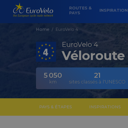
ROUTES &
INSPIRATIO
PAYS
Home
EuroVelo 4
EuroVelo 4
Véloroute 
5 050
21
km
sites classés à l'UNESCO
PAYS & ÉTAPES
INSPIRATIONS