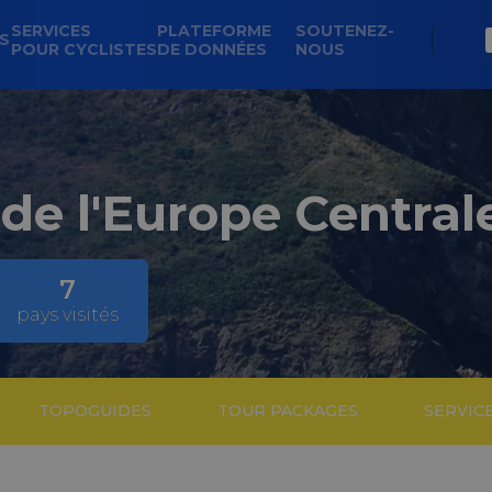
SERVICES
PLATEFORME
SOUTENEZ-
NS
POUR CYCLISTES
DE DONNÉES
NOUS
de l'Europe Central
7
pays visités
TOPOGUIDES
TOUR PACKAGES
SERVIC