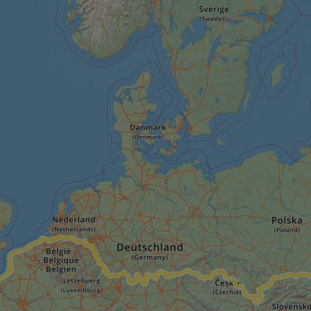
59
This cookie is associated with Cloudflare's c
Cloudflare, Inc.
minutes
tests, which are used to ensure that the websit
gleam.io
42
legitimate and not coming from automated bot
secondes
Cloudflare's security features.
29
This cookie is used to distinguish between 
Cloudflare Inc.
minutes
This is beneficial for the website, in order t
.vimeo.com
50
on the use of their website.
secondes
Politique de confidentialité de Google
29
This cookie is used to distinguish between 
Cloudflare Inc.
minutes
This is beneficial for the website, in order t
.gleam.io
44
on the use of their website.
secondes
1 semaine
For continued stickiness support with CORS u
Amazon.com Inc.
Chromium update, we are creating additional
analytics.sitewit.com
for each of these duration-based stickiness
AWSALBCORS (ALB).
Session
General purpose platform session cookie, use
Microsoft
with Miscrosoft .NET based technologies. Usu
Corporation
maintain an anonymised user session by the 
analytics.sitewit.com
5 mois 4
Utilisé pour stocker le consentement des clien
LinkedIn
semaines
cookies à des fins non essentielles
Corporation
.linkedin.com
nt
11 mois 4
Ce cookie est utilisé par le service Cookie-Sc
CookieScript
semaines
mémoriser les préférences de consentement d
.eurovelo.com