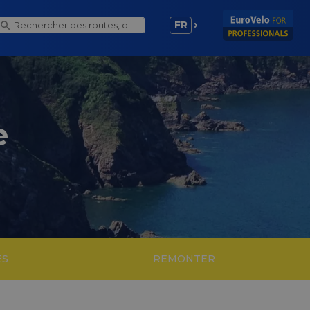
FR
e
ES
REMONTER