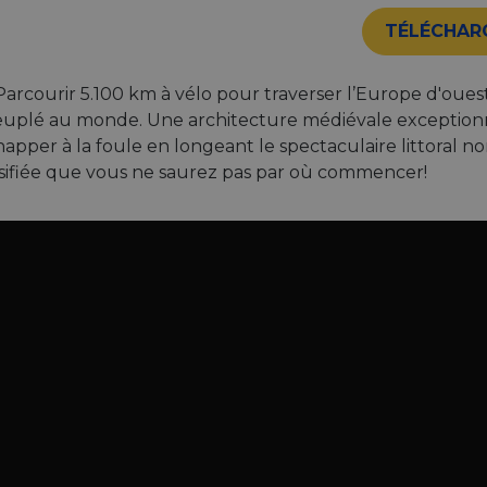
TÉLÉCHAR
 Parcourir 5.100 km à vélo pour traverser l’Europe d'oues
plé au monde. Une architecture médiévale exceptionnel
pper à la foule en longeant le spectaculaire littoral no
ersifiée que vous ne saurez pas par où commencer!