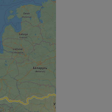
hallenge-response
e's traffic is
s. It is part of
humans and bots.
o make valid reports
humans and bots.
o make valid reports
se cases after the
 stickiness cookies
 features named
d by sites written
ally used to
server.
ts à l'utilisation de
ript.com pour
es visiteurs en