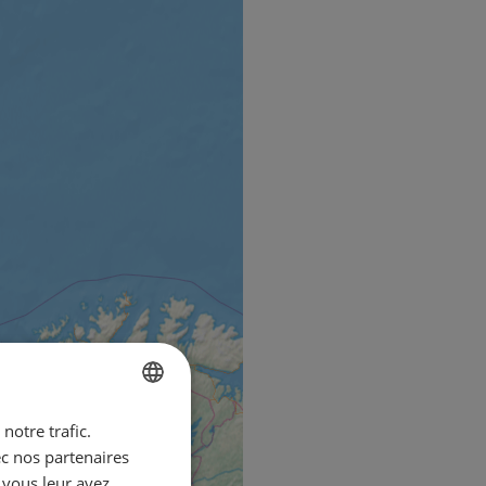
notre trafic.
ENGLISH
ec nos partenaires
FRENCH
 vous leur avez