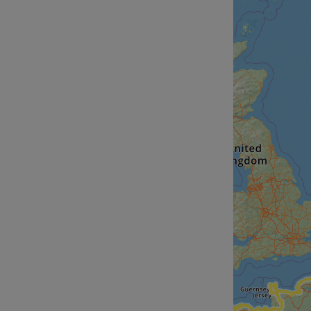
cf_chl_rc_i
__cf_bm
__cf_bm
AWSALBCORS
ASP.NET_SessionId
li_gc
CookieScriptConse