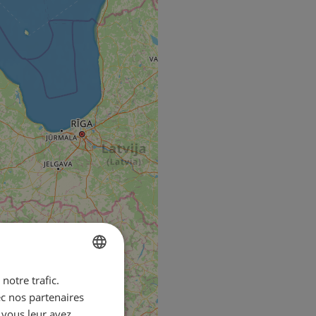
notre trafic.
ENGLISH
ec nos partenaires
FRENCH
 vous leur avez