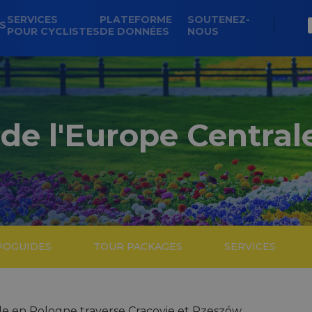
SERVICES
PLATEFORME
SOUTENEZ-
NS
POUR CYCLISTES
DE DONNÉES
NOUS
de l'Europe Central
POGUIDES
TOUR PACKAGES
SERVICES
le en Pologne traverse Cracovie et Rzeszów.