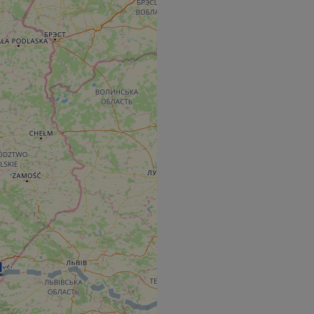
hallenge-response
e's traffic is
s. It is part of
humans and bots.
o make valid reports
humans and bots.
o make valid reports
se cases after the
 stickiness cookies
 features named
d by sites written
ally used to
server.
ts à l'utilisation de
ript.com pour
es visiteurs en