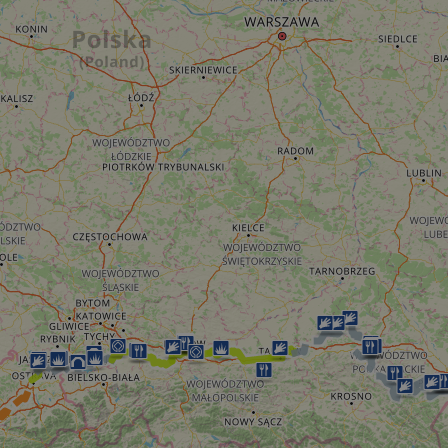
59
This cookie is associated with Cloudflare's c
Cloudflare, Inc.
minutes
tests, which are used to ensure that the websit
gleam.io
42
legitimate and not coming from automated bot
secondes
Cloudflare's security features.
29
This cookie is used to distinguish between 
Cloudflare Inc.
minutes
This is beneficial for the website, in order t
.vimeo.com
50
on the use of their website.
secondes
Politique de confidentialité de Google
29
This cookie is used to distinguish between 
Cloudflare Inc.
minutes
This is beneficial for the website, in order t
.gleam.io
44
on the use of their website.
secondes
1 semaine
For continued stickiness support with CORS u
Amazon.com Inc.
Chromium update, we are creating additional
analytics.sitewit.com
for each of these duration-based stickiness
AWSALBCORS (ALB).
Session
General purpose platform session cookie, use
Microsoft
with Miscrosoft .NET based technologies. Usu
Corporation
maintain an anonymised user session by the 
analytics.sitewit.com
5 mois 4
Utilisé pour stocker le consentement des clien
LinkedIn
semaines
cookies à des fins non essentielles
Corporation
.linkedin.com
nt
11 mois 4
Ce cookie est utilisé par le service Cookie-Sc
CookieScript
semaines
mémoriser les préférences de consentement d
.eurovelo.com