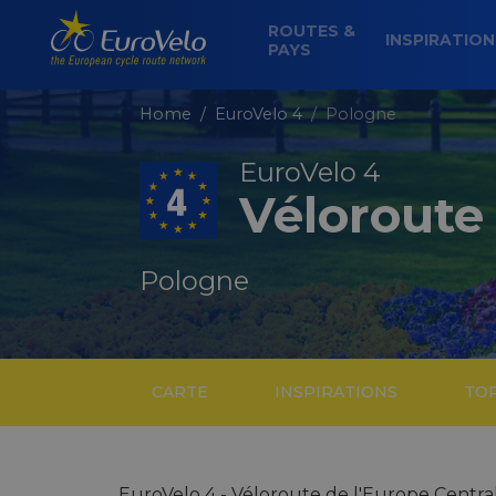
ROUTES &
INSPIRATIO
PAYS
Home
EuroVelo 4
Pologne
EuroVelo 4
Véloroute 
Pologne
CARTE
INSPIRATIONS
TO
EuroVelo 4 - Véloroute de l'Europe Centra