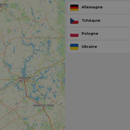
Allemagne
Tchéquie
Pologne
Ukraine