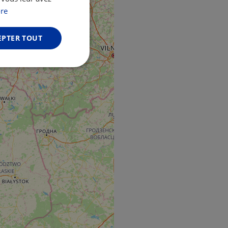
GERMAN
re
EPTER TOUT
Non classifiés
fiés
n des utilisateurs et
aires.
web development
otect a site against
forms.