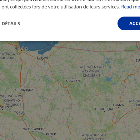
 ont collectées lors de votre utilisation de leurs services.
Read mo
 DÉTAILS
ACC
Performance
Ciblage
Fonctionnalité
ictement nécessaires
Performance
Ciblage
Fonctionnalité
Non classi
nt nécessaires habilitent des fonctionnalités de base du site Web telles que la connexio
s. Le site Web ne peut pas être utilisé correctement sans les cookies strictement nécess
Fournisseur /
Expiration
Description
Domaine
.instagram.com
1 an 1
This cookie is associated with the Django 
mois
platform for Python. It is designed to help pr
at particular type of software attack on web 