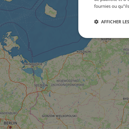
fournies ou qu"ils
AFFICHER LES
Strictement
nécessaires
Str
Les cookies stricteme
la gestion des compte
Nom
csrftoken