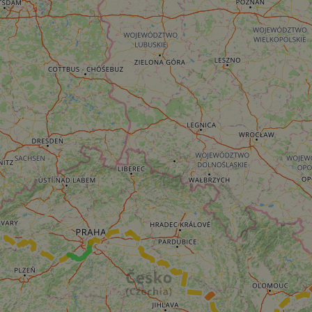
cf_chl_rc_i
__cf_bm
__cf_bm
AWSALBCORS
ASP.NET_SessionId
li_gc
CookieScriptConse