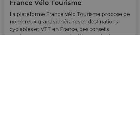
France Vélo Tourisme
La plateforme France Vélo Tourisme propose de
nombreux grands itinéraires et destinations
cyclables et VTT en France, des conseils
pratiques pour voyager à vélo, un calculateur
d’itinéraire avec une carte, ainsi que les
coordonnées des prestataires Accueil Vélo sur
tout le territoire.
VISITEZ LE SITE