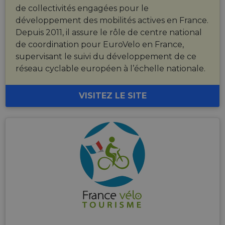
.linkedin.com
allowing
Microsoft 
de collectivités engagées pour le
temporary
pour partag
storage of
développement des mobilités actives en France.
contenu du 
session
Web via les
related
Depuis 2011, il assure le rôle de centre national
réseaux
information
sociaux.
de coordination pour EuroVelo en France,
during a
users visit to
supervisant le suivi du développement de ce
the website.
réseau cyclable européen à l’échelle nationale.
_cfuvid
.vimeo.com
Session
This cookie
is used for
purposes of
tracking
VISITEZ LE SITE
users across
sessions to
optimize
user
experience
by
maintaining
session
consistency
and
providing
personalized
services.