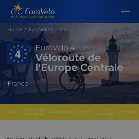
Home
EuroVelo 4
France
EuroVelo 4
Véloroute de
l'Europe Centrale
France
RESSOURCES
TOUR
CARTE
INSPIRATIONS
TOPOGUIDES
REMONTER
NATIONALES
PACKAGES
En démarrant l’EuroVelo 4 en France, vous