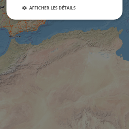
AFFICHER LES DÉTAILS
Strictement
Performance
Ciblage
nécessaires
Fonctionnalité
Non classifiés
Strictement nécessaires
Performance
Ciblage
Fonctionnalité
Non classifiés
Les cookies strictement nécessaires habilitent des
fonctionnalités de base du site Web telles que la
connexion des utilisateurs et la gestion des
comptes. Le site Web ne peut pas être utilisé
correctement sans les cookies strictement