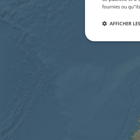
fournies ou qu"ils
AFFICHER LES
Strictement
nécessaires
Str
Les cookies stricteme
la gestion des compte
Nom
csrftoken