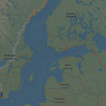
59
This cookie is associated with Cloudflare's c
Cloudflare, Inc.
minutes
tests, which are used to ensure that the websit
gleam.io
42
legitimate and not coming from automated bot
secondes
Cloudflare's security features.
29
This cookie is used to distinguish between 
Cloudflare Inc.
minutes
This is beneficial for the website, in order t
.vimeo.com
50
on the use of their website.
secondes
Politique de confidentialité de Google
29
This cookie is used to distinguish between 
Cloudflare Inc.
minutes
This is beneficial for the website, in order t
.gleam.io
44
on the use of their website.
secondes
1 semaine
For continued stickiness support with CORS u
Amazon.com Inc.
Chromium update, we are creating additional
analytics.sitewit.com
for each of these duration-based stickiness
AWSALBCORS (ALB).
Session
General purpose platform session cookie, use
Microsoft
with Miscrosoft .NET based technologies. Usu
Corporation
maintain an anonymised user session by the 
analytics.sitewit.com
5 mois 4
Utilisé pour stocker le consentement des clien
LinkedIn
semaines
cookies à des fins non essentielles
Corporation
.linkedin.com
nt
11 mois 4
Ce cookie est utilisé par le service Cookie-Sc
CookieScript
semaines
mémoriser les préférences de consentement d
.eurovelo.com