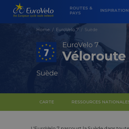
ROUTES &
INSPIRATIO
PAYS
Home
EuroVelo 7
Suède
EuroVelo 7
Véloroute 
Suède
CARTE
RESSOURCES NATIONALE
L'EuroVelo 7 parcourt la Suède dans tout