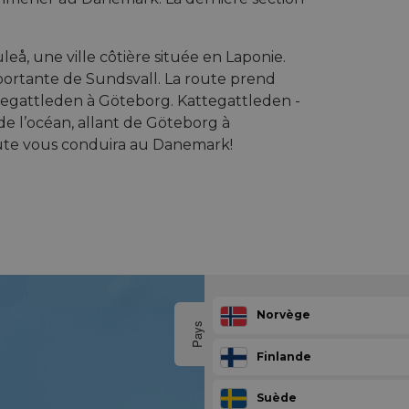
leå, une ville côtière située en Laponie.
mportante de Sundsvall. La route prend
Kattegattleden à Göteborg. Kattegattleden -
e l’océan, allant de Göteborg à
ute vous conduira au Danemark!
Norvège
Pays
Finlande
Suède