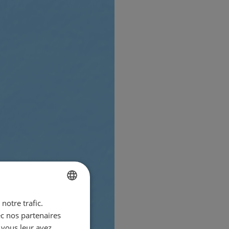
notre trafic.
ENGLISH
ec nos partenaires
FRENCH
 vous leur avez