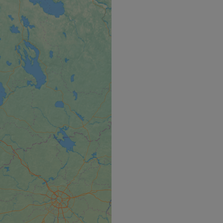
hallenge-response
e's traffic is
s. It is part of
humans and bots.
o make valid reports
humans and bots.
o make valid reports
se cases after the
 stickiness cookies
 features named
d by sites written
ally used to
server.
ts à l'utilisation de
ript.com pour
es visiteurs en