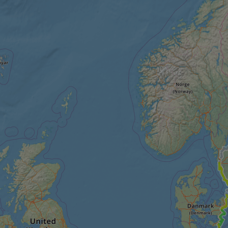
cf_chl_rc_i
__cf_bm
__cf_bm
AWSALBCORS
ASP.NET_SessionId
li_gc
CookieScriptConse