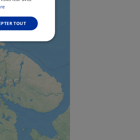
GERMAN
re
EPTER TOUT
Non classifiés
fiés
n des utilisateurs et
aires.
web development
otect a site against
forms.