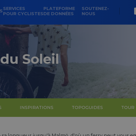
SERVICES
PLATEFORME
SOUTENEZ-
NS
POUR CYCLISTES
DE DONNÉES
NOUS
du Soleil
S
INSPIRATIONS
TOPOGUIDES
TOUR
e sa longueur jusqu'à Malmö, d'où un ferry peut vous 