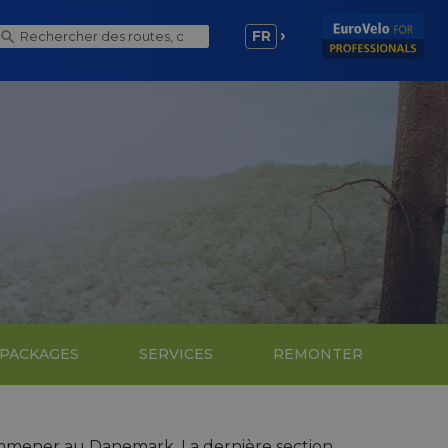
FR
 PACKAGES
SERVICES
REMONTER
emmener au Danemark. La dernière section