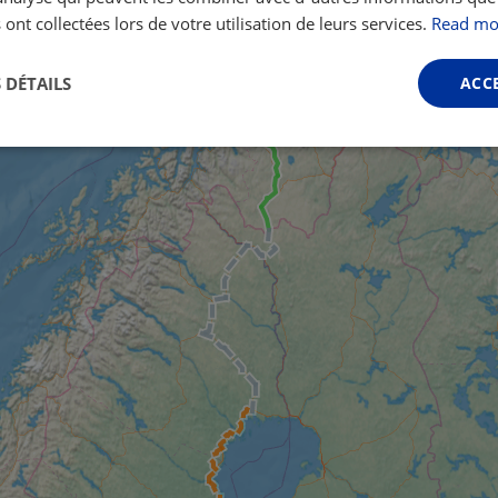
 ont collectées lors de votre utilisation de leurs services.
Read mo
 DÉTAILS
ACC
Performance
Ciblage
Fonctionnalité
ictement nécessaires
Performance
Ciblage
Fonctionnalité
Non classi
nt nécessaires habilitent des fonctionnalités de base du site Web telles que la connexio
s. Le site Web ne peut pas être utilisé correctement sans les cookies strictement nécess
Fournisseur /
Expiration
Description
Domaine
.instagram.com
1 an 1
This cookie is associated with the Django 
mois
platform for Python. It is designed to help pr
at particular type of software attack on web 