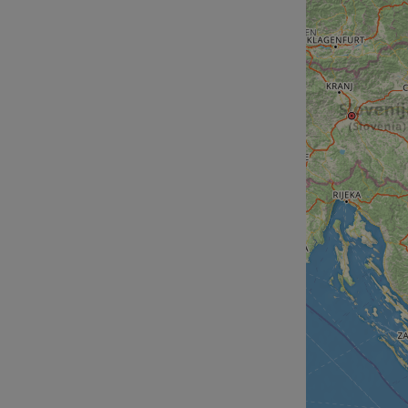
cf_chl_rc_i
__cf_bm
__cf_bm
AWSALBCORS
ASP.NET_SessionId
li_gc
CookieScriptConse