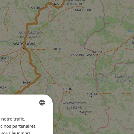
notre trafic.
ENGLISH
ec nos partenaires
FRENCH
 vous leur avez