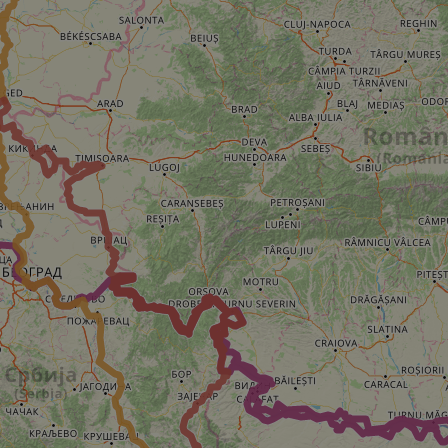
hallenge-response
e's traffic is
s. It is part of
humans and bots.
o make valid reports
humans and bots.
o make valid reports
se cases after the
 stickiness cookies
 features named
d by sites written
ally used to
server.
ts à l'utilisation de
ript.com pour
es visiteurs en