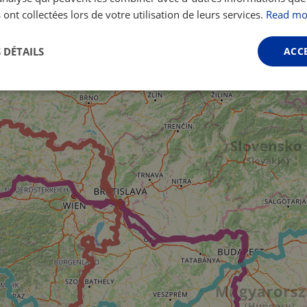
 ont collectées lors de votre utilisation de leurs services.
Read mo
 DÉTAILS
ACC
Performance
Ciblage
Fonctionnalité
ictement nécessaires
Performance
Ciblage
Fonctionnalité
Non classi
nt nécessaires habilitent des fonctionnalités de base du site Web telles que la connexio
s. Le site Web ne peut pas être utilisé correctement sans les cookies strictement nécess
Fournisseur /
Expiration
Description
Domaine
.instagram.com
1 an 1
This cookie is associated with the Django 
mois
platform for Python. It is designed to help pr
at particular type of software attack on web 