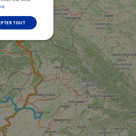
GERMAN
re
EPTER TOUT
Non classifiés
fiés
n des utilisateurs et
aires.
web development
otect a site against
forms.