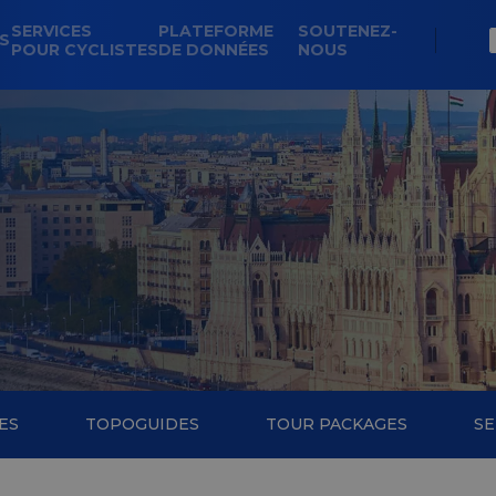
SERVICES
PLATEFORME
SOUTENEZ-
NS
POUR CYCLISTES
DE DONNÉES
NOUS
ES
TOPOGUIDES
TOUR PACKAGES
SE