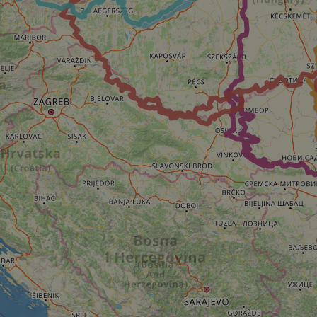
59
This cookie is associated with Cloudflare's c
Cloudflare, Inc.
minutes
tests, which are used to ensure that the websit
gleam.io
42
legitimate and not coming from automated bot
secondes
Cloudflare's security features.
29
This cookie is used to distinguish between 
Cloudflare Inc.
minutes
This is beneficial for the website, in order t
.vimeo.com
50
on the use of their website.
secondes
Politique de confidentialité de Google
29
This cookie is used to distinguish between 
Cloudflare Inc.
minutes
This is beneficial for the website, in order t
.gleam.io
44
on the use of their website.
secondes
1 semaine
For continued stickiness support with CORS u
Amazon.com Inc.
Chromium update, we are creating additional
analytics.sitewit.com
for each of these duration-based stickiness
AWSALBCORS (ALB).
Session
General purpose platform session cookie, use
Microsoft
with Miscrosoft .NET based technologies. Usu
Corporation
maintain an anonymised user session by the 
analytics.sitewit.com
5 mois 4
Utilisé pour stocker le consentement des clien
LinkedIn
semaines
cookies à des fins non essentielles
Corporation
.linkedin.com
nt
11 mois 4
Ce cookie est utilisé par le service Cookie-Sc
CookieScript
semaines
mémoriser les préférences de consentement d
.eurovelo.com