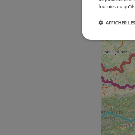
fournies ou qu"ils
AFFICHER LES
Strictement
nécessaires
Str
Les cookies stricteme
la gestion des compte
Nom
csrftoken