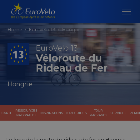
Home
EuroVelo 13
Hongrie
EuroVelo 13
Véloroute du
Rideau de Fer
Hongrie
RESSOURCES
TOUR
CARTE
INSPIRATIONS
TOPOGUIDES
SERVICES
REMO
NATIONALES
PACKAGES
Le long de la route du rideau de fer en Hongrie,