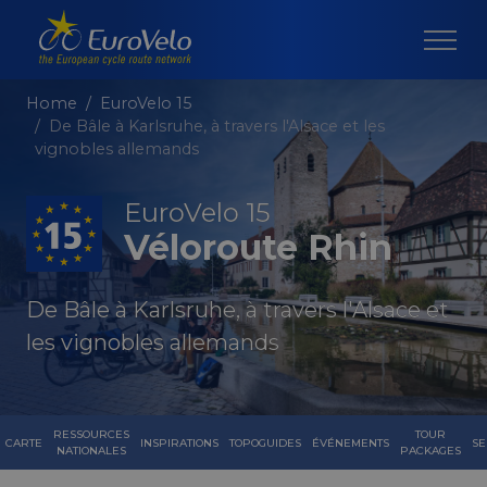
Home
EuroVelo 15
De Bâle à Karlsruhe, à travers l'Alsace et les
vignobles allemands
EuroVelo 15
Véloroute Rhin
De Bâle à Karlsruhe, à travers l'Alsace et
les vignobles allemands
RESSOURCES
TOUR
CARTE
INSPIRATIONS
TOPOGUIDES
ÉVÉNEMENTS
SE
NATIONALES
PACKAGES