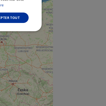
GERMAN
re
EPTER TOUT
Non classifiés
fiés
n des utilisateurs et
aires.
web development
otect a site against
forms.