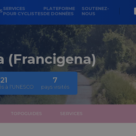
SERVICES
PLATEFORME
SOUTENEZ-
NS
POUR CYCLISTES
DE DONNÉES
NOUS
 (Francigena)
21
7
sés à l'UNESCO
pays visités
TOPOGUIDES
SERVICES