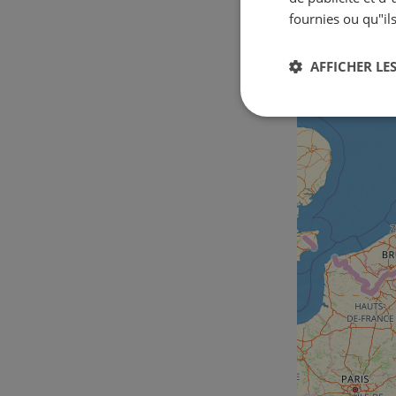
fournies ou qu"ils
AFFICHER LES
Strictement
nécessaires
Str
Les cookies stricteme
la gestion des compte
Nom
csrftoken