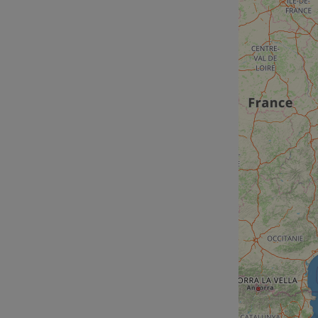
cf_chl_rc_i
__cf_bm
__cf_bm
AWSALBCORS
ASP.NET_SessionId
li_gc
CookieScriptConse