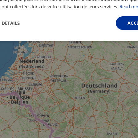
 ont collectées lors de votre utilisation de leurs services.
Read mo
 DÉTAILS
ACC
Performance
Ciblage
Fonctionnalité
ictement nécessaires
Performance
Ciblage
Fonctionnalité
Non classi
nt nécessaires habilitent des fonctionnalités de base du site Web telles que la connexio
s. Le site Web ne peut pas être utilisé correctement sans les cookies strictement nécess
Fournisseur /
Expiration
Description
Domaine
.instagram.com
1 an 1
This cookie is associated with the Django 
mois
platform for Python. It is designed to help pr
at particular type of software attack on web 