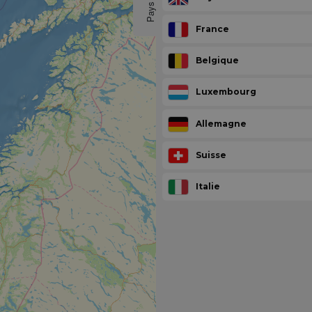
Pays
France
Belgique
Luxembourg
Allemagne
Suisse
Italie