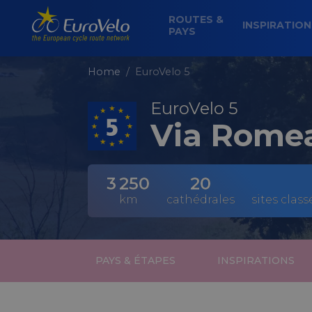
ROUTES &
INSPIRATIO
PAYS
Home
EuroVelo 5
EuroVelo 5
Via Romea
3 250
20
km
cathédrales
sites clas
PAYS & ÉTAPES
INSPIRATIONS