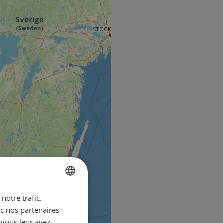
notre trafic.
ENGLISH
ec nos partenaires
FRENCH
 vous leur avez