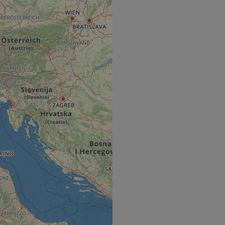
hallenge-response
e's traffic is
s. It is part of
humans and bots.
o make valid reports
humans and bots.
o make valid reports
se cases after the
 stickiness cookies
 features named
d by sites written
ally used to
server.
ts à l'utilisation de
ript.com pour
es visiteurs en