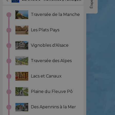
Étapes
Traversée de la Manche
Les Plats Pays
Vignobles d'Alsace
Traversée des Alpes
Lacs et Canaux
Plaine du Fleuve Pô
Des Apennins à la Mer