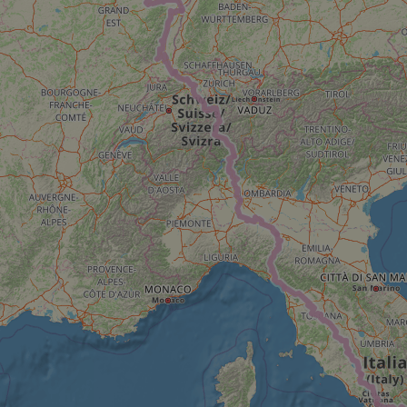
59
This cookie is associated with Cloudflare's c
Cloudflare, Inc.
minutes
tests, which are used to ensure that the websit
gleam.io
42
legitimate and not coming from automated bot
secondes
Cloudflare's security features.
29
This cookie is used to distinguish between 
Cloudflare Inc.
minutes
This is beneficial for the website, in order t
.vimeo.com
50
on the use of their website.
secondes
Politique de confidentialité de Google
29
This cookie is used to distinguish between 
Cloudflare Inc.
minutes
This is beneficial for the website, in order t
.gleam.io
44
on the use of their website.
secondes
1 semaine
For continued stickiness support with CORS u
Amazon.com Inc.
Chromium update, we are creating additional
analytics.sitewit.com
for each of these duration-based stickiness
AWSALBCORS (ALB).
Session
General purpose platform session cookie, use
Microsoft
with Miscrosoft .NET based technologies. Usu
Corporation
maintain an anonymised user session by the 
analytics.sitewit.com
5 mois 4
Utilisé pour stocker le consentement des clien
LinkedIn
semaines
cookies à des fins non essentielles
Corporation
.linkedin.com
nt
11 mois 4
Ce cookie est utilisé par le service Cookie-Sc
CookieScript
semaines
mémoriser les préférences de consentement d
.eurovelo.com