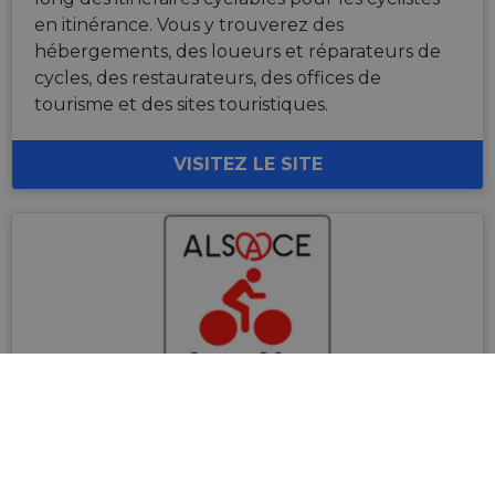
en itinérance. Vous y trouverez des
hébergements, des loueurs et réparateurs de
cycles, des restaurateurs, des offices de
tourisme et des sites touristiques.
VISITEZ LE SITE
Alsace à vélo