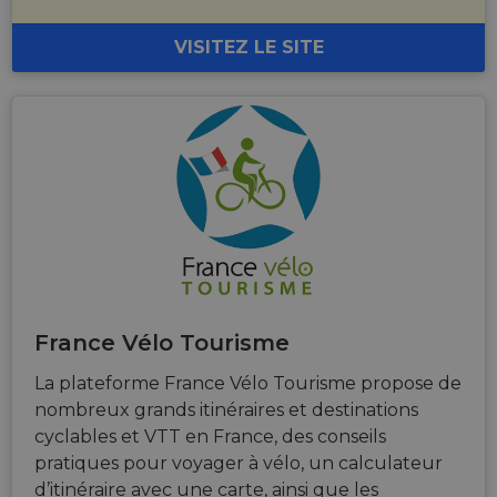
_cfuvid
.vimeo.com
Session
This cookie
VISITEZ LE SITE
is used for
purposes of
tracking
users across
sessions to
optimize
user
experience
by
maintaining
session
consistency
and
providing
personalized
services.
France Vélo Tourisme
La plateforme France Vélo Tourisme propose de
nombreux grands itinéraires et destinations
cyclables et VTT en France, des conseils
pratiques pour voyager à vélo, un calculateur
d’itinéraire avec une carte, ainsi que les