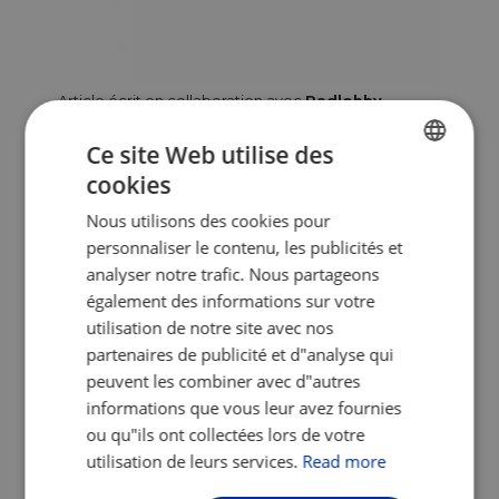
Article écrit en collaboration avec
Radlobby
.
Il ne nous reste plus qu’à espérer qu’ÖBB
Ce site Web utilise des
continuera le progrès en ce qui concerne
cookies
ENGLISH
le transport des vélos dans ses trains,
Nous utilisons des cookies pour
encouragé à cela par Radlobby, et que
FRENCH
personnaliser le contenu, les publicités et
davantage de pays européens suivront
GERMAN
analyser notre trafic. Nous partageons
bientôt leur exemple.
également des informations sur votre
Photo du couverture © ÖBB
utilisation de notre site avec nos
partenaires de publicité et d"analyse qui
Toutes les autres images sont fournies par
peuvent les combiner avec d"autres
Radlobby'.'
informations que vous leur avez fournies
ou qu"ils ont collectées lors de votre
Partagez:
utilisation de leurs services.
Read more