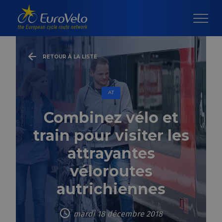
RETOUR À LA LISTE
AT
Combinez vélo et
train pour visiter les
attrayantes
véloroutes
autrichiennes
mardi 18 décembre 2018