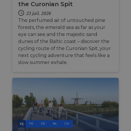
the Curonian Spit
ensure
the we
traffic 
23 juil. 2026
legiti
not c
The perfumed air of untouched pine
from
forests, the emerald sea as far as your
autom
bots. I
eye can see and the majestic sand
of
Cloudf
dunes of the Baltic coast – discover the
securi
cycling route of the Curonian Spit, your
featur
next cycling adventure that feels like a
__cf_bm
29
This c
Cloudflare Inc.
minutes
used t
.vimeo.com
slow summer exhale.
50
distin
secondes
betwe
human
bots. T
benefi
the we
in ord
make 
report
use of
websit
__cf_bm
29
This c
Cloudflare Inc.
minutes
used t
.gleam.io
44
distin
FR
DE
NL
CH
secondes
betwe
human