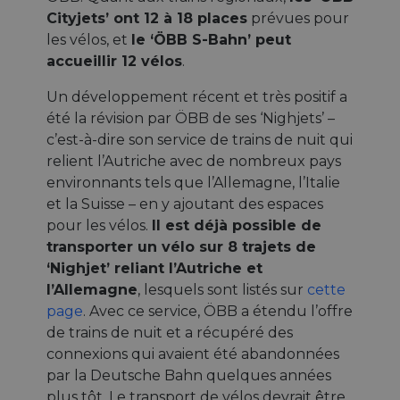
Cityjets’ ont 12 à 18 places
prévues pour
les vélos, et
le ‘ÖBB S-Bahn’ peut
accueillir 12 vélos
.
Un développement récent et très positif a
été la révision par ÖBB de ses ‘Nighjets’ –
c’est-à-dire son service de trains de nuit qui
relient l’Autriche avec de nombreux pays
environnants tels que l’Allemagne, l’Italie
et la Suisse – en y ajoutant des espaces
pour les vélos.
Il est déjà possible de
transporter un vélo sur 8 trajets de
‘Nighjet’ reliant l’Autriche et
l’Allemagne
, lesquels sont listés sur
cette
page
. Avec ce service, ÖBB a étendu l’offre
de trains de nuit et a récupéré des
connexions qui avaient été abandonnées
par la Deutsche Bahn quelques années
plus tôt. Le transport de vélos devrait être