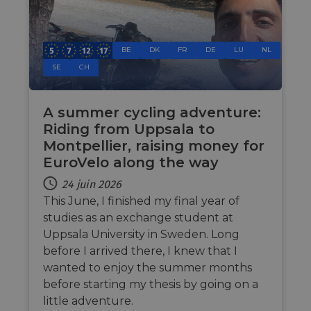
platf
analytics.sitewit.com
sessio
cookie
by sit
writte
Miscro
BE
DK
FR
DE
LU
NL
.NET 
SE
CH
techno
Usuall
to mai
an
anony
A summer cycling adventure:
user s
Riding from Uppsala to
by the
Montpellier, raising money for
li_gc
5 mois 4
Utilis
LinkedIn
semaines
stocke
Corporation
EuroVelo along the way
conse
.linkedin.com
des cl
24 juin 2026
l'utili
cookie
This June, I finished my final year of
fins n
essent
studies as an exchange student at
Uppsala University in Sweden. Long
CookieScriptConsent
11 mois 4
Ce coo
CookieScript
semaines
utilisé
.eurovelo.com
before I arrived there, I knew that I
servic
Cooki
wanted to enjoy the summer months
Script
before starting my thesis by going on a
pour
mémori
little adventure.
préfér