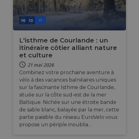
process
bcookie
11 mois 4
Il s'agit d'un
Microsoft
payments
semaines
cookie de
Corporation
securely,
première pa
.linkedin.com
allowing
Microsoft 
temporary
LT
pour partag
storage of
contenu du 
session
Web via les
related
réseaux
information
L'isthme de Courlande : un
sociaux.
during a
users visit to
itinéraire côtier alliant nature
the website.
et culture
_cfuvid
.vimeo.com
Session
This cookie
is used for
21 mai 2026
purposes of
Combinez votre prochaine aventure à
tracking
users across
vélo à des vacances balnéaires uniques
sessions to
optimize
sur la fascinante Isthme de Courlande,
user
située sur la côte sud-est de la mer
experience
by
Baltique. Nichée sur une étroite bande
maintaining
session
de sable blanc, balayée par la mer, cette
consistency
and
partie paisible du réseau EuroVelo vous
providing
propose un périple inoublia…
personalized
services.