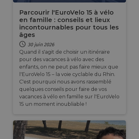
bots. T
benefi
Parcourir l'EuroVelo 15 à vélo
the we
in ord
en famille : conseils et lieux
make 
report
incontournables pour tous les
use of
âges
websit
AWSALBCORS
1 semaine
For c
Amazon.com Inc.
30 juin 2026
sticki
analytics.sitewit.com
Quand il s'agit de choisir un itinéraire
suppor
CORS 
pour des vacances à vélo avec des
cases 
Chro
enfants, on ne peut pas faire mieux que
updat
l'EuroVelo 15 – la voie cyclable du Rhin.
are cr
additi
C'est pourquoi nous avons rassemblé
sticki
cookie
quelques conseils pour faire de vos
each o
durati
vacances à vélo en famille sur l'EuroVelo
based
15 un moment inoubliable !
sticki
featur
name
AWSA
(ALB).
ASP.NET_SessionId
Session
Gener
Microsoft
purpo
Corporation