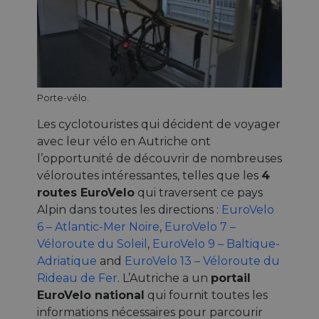
Porte-vélo.
Les cyclotouristes qui décident de voyager
avec leur vélo en Autriche ont
l’opportunité de découvrir de nombreuses
véloroutes intéressantes, telles que les
4
routes EuroVelo
qui traversent ce pays
Alpin dans toutes les directions :
EuroVelo
6 – Atlantic-Mer Noire
,
EuroVelo 7 –
Véloroute du Soleil
,
EuroVelo 9 – Baltique-
Adriatique
and
EuroVelo 13 – Véloroute du
Rideau de Fer
. L’Autriche a un
portail
EuroVelo national
qui fournit toutes les
informations nécessaires pour parcourir