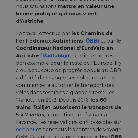
nous souhaitons
mettre en valeur une
bonne pratique qui nous vient
d’Autriche
.
Le travail effectué par
les Chemins de
Fer Fédéraux Autrichiens
(
ÖBB
) et par
le
Coordinateur National d’EuroVelo en
Autriche
('
Radlobby
) constitue un très
bon exemple pour le reste de l’Europe. Il y
a eu beaucoup de progrès depuis qu’ÖBB
a décidé de changer ses politiques et de
commencer à autoriser le transport des
vélos dans ses trains à grande vitesse, les
‘Railjets’, en 2012. Depuis 2016,
les 60
trains ‘Railjet’ autorisent le transport de
5 à 7 vélos
, à condition de réserver à
l’avance. Les réservations sont possibles sur
oebb.at
et dans tous les centres de voyage
ÖBB. Quant aux trains régionaux,
les ‘ÖBB