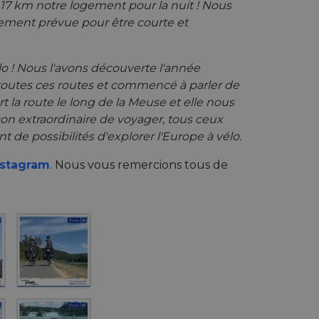
7 km notre logement pour la nuit ! Nous
bannière de cookies
alement prévue pour être courte et
Description
lo ! Nous l'avons découverte l'année
toutes ces routes et commencé à parler de
 la route le long de la Meuse et elle nous
 l'état de la
payments securely,
rmation during a
 preferences for
façon extraordinaire de voyager, tous ceux
ermine whether the
ics - qui est une
 the Youtube
 de possibilités d'explorer l'Europe à vélo.
uramment utilisé de
ateurs uniques en
 enable secure
nstagram
. Nous vous remercions tous de
fiant client. Il est
bsite.
 informations sur la
 pour calculer les
t sur toute publicité
es rapports
 interaction with the
it site Web.
 optimization
mbedded videos.
mization of
ntent on the
payments securely,
rmation during a
 behavior on the
hrough optiMonk
interaction des
ence utilisateur et
a functionality
SN qui garantit le
ses of analytics, to
 enable secure