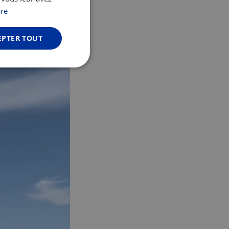
ke-touring.de
)
GERMAN
re
EPTER TOUT
Non classifiés
fiés
n des utilisateurs et
aires.
web development
otect a site against
forms.