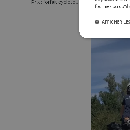
Prix : forfait cyclotouriste de 1000 euros 
fournies ou qu"ils
AFFICHER LES
Strictement
nécessaires
Str
Les cookies stricteme
la gestion des compte
Nom
csrftoken