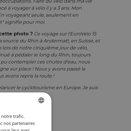
réoccupations. Faire du vélo dans ma vie
é à voyager à vélo il y a 3 ans. Mon
. En voyageant seule, seulement en
" signifie pour moi.
 cette photo ?
Ce voyage sur l'EuroVelo 15
 source du Rhin à Andermatt, en Suisse, et
ors de notre cinquième jour de vélo,
inué à pédaler le long du Rhin, toujours
in pu contempler ces chutes d'eau, nous
ne sur place ! Nous y avons passé la
s avons repris la route !
 relancer le cyclotourisme en Europe. Je suis
notre trafic.
ENGLISH
ec nos partenaires
FRENCH
 vous leur avez