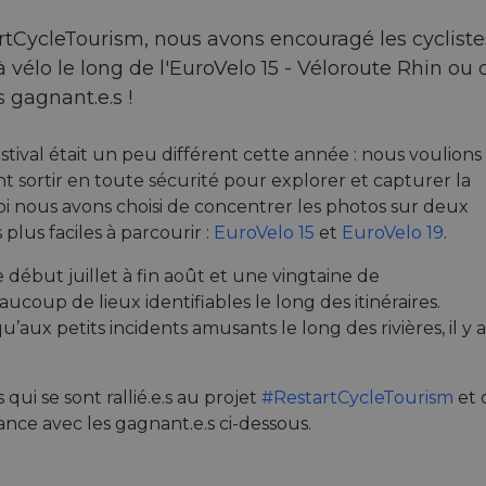
tCycleTourism, nous avons encouragé les cyclistes
 vélo le long de l'EuroVelo 15 - Véloroute Rhin ou 
 gagnant.e.s !
ival était un peu différent cette année : nous voulions
ent sortir en toute sécurité pour explorer et capturer la
oi nous avons choisi de concentrer les photos sur deux
 plus faciles à parcourir :
EuroVelo 15
et
EuroVelo 19
.
 début juillet à fin août et une vingtaine de
coup de lieux identifiables le long des itinéraires.
u’aux petits incidents amusants le long des rivières, il 
qui se sont rallié.e.s au projet
#RestartCycleTourism
et 
sance avec les gagnant.e.s ci-dessous.