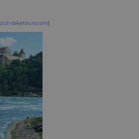
tch-biketours.com
)