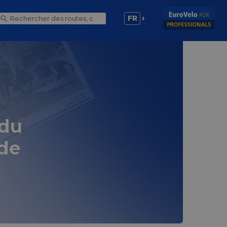
FR
 du
de