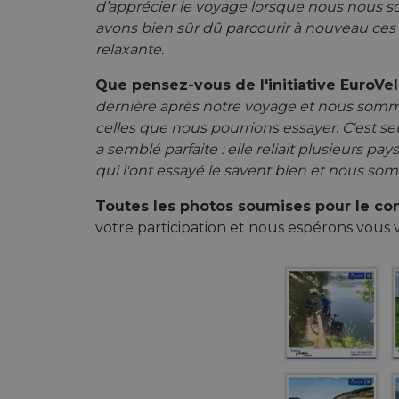
d’apprécier le voyage lorsque nous nous 
avons bien sûr dû parcourir à nouveau ces 1
relaxante.
Nom
Que pensez-vous de l'initiative EuroVel
Nom
Nom
__Secure-YNID
dernière après notre voyage et nous somm
Nom
celles que nous pourrions essayer. C'est se
__Secure-ROLLOU
_ga_ZQF9HX1YZE
__stripe_sid
VISITOR_INFO1_LIV
a semblé parfaite : elle reliait plusieurs p
_ga
qui l'ont essayé le savent bien et nous som
__stripe_mid
Toutes les photos soumises pour le co
_gcl_au
votre participation et nous espérons vous 
optiMonkSession
YSC
m
__stripe_sid
optiMonkClient
__eoi
mid
lidc
_swa_u
__stripe_mid