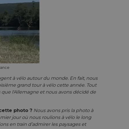
hallenge-response
e's traffic is
s. It is part of
humans and bots.
o make valid reports
humans and bots.
o make valid reports
rance
se cases after the
 stickiness cookies
 features named
gent à vélo autour du monde. En fait, nous
oisième grand tour à vélo cette année. Tout
d by sites written
ays que l'Allemagne et nous avons décidé de
ally used to
server.
ts à l'utilisation de
 cette photo ?
Nous avons pris la photo à
ier jour où nous roulions à vélo le long
tions en train d’admirer les paysages et
ript.com pour
es visiteurs en