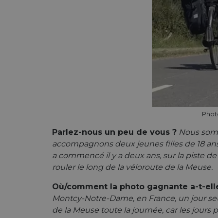
cf_chl_rc_i
__cf_bm
__cf_bm
Phot
AWSALBCORS
Parlez-nous un peu de vous ?
Nous somm
accompagnons deux jeunes filles de 18 ans o
ASP.NET_SessionId
a commencé il y a deux ans, sur la piste de
rouler le long de la véloroute de la Meuse.
li_gc
Où/comment la photo gagnante a-t-elle é
Montcy-Notre-Dame, en France, un jour seul
de la Meuse toute la journée, car les jours 
CookieScriptConse