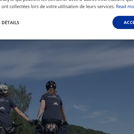
le long d'une section de l'EuroVelo 15 (proposé par
www.bi
 ont collectées lors de votre utilisation de leurs services.
Read mo
 DÉTAILS
ACC
Performance
Ciblage
Fonctionnalité
ictement nécessaires
Performance
Ciblage
Fonctionnalité
Non classi
nt nécessaires habilitent des fonctionnalités de base du site Web telles que la connexio
s. Le site Web ne peut pas être utilisé correctement sans les cookies strictement nécess
Fournisseur /
Expiration
Description
Domaine
.instagram.com
1 an 1
This cookie is associated with the Django 
mois
platform for Python. It is designed to help pr
at particular type of software attack on web 