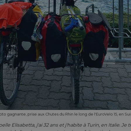
oto gagnante, prise aux Chutes du Rhin le long de l'EuroVelo 15, en Sui
pelle Elisabetta, j'ai 32 ans et j'habite à Turin, en Italie. 