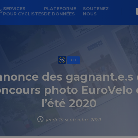
SERVICES
PLATEFORME
SOUTENEZ-
NS
POUR CYCLISTES
DE DONNÉES
NOUS
CH
nonce des gagnant.e.s
oncours photo EuroVelo 
l’été 2020
jeudi 10 septembre 2020