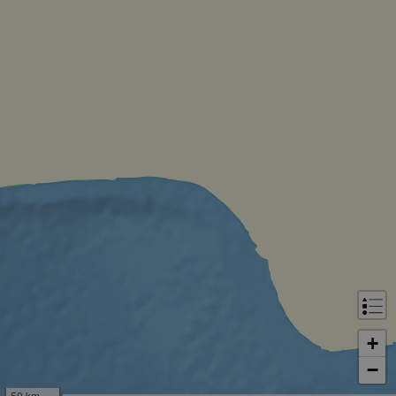
+
−
50 km