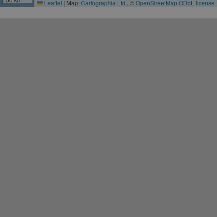
Leaflet
|
Map:
Cartographia Ltd.
, ©
OpenStreetMap
ODbL license