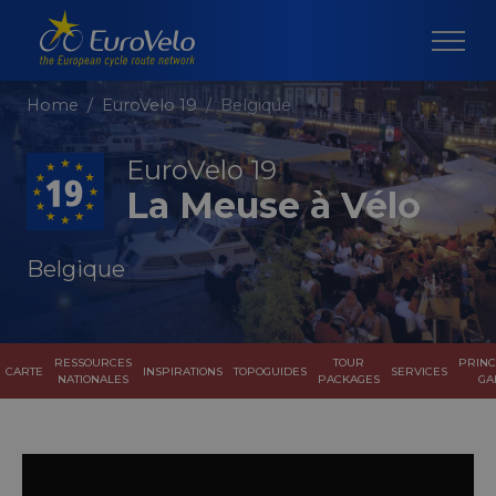
Home
EuroVelo 19
Belgique
EuroVelo 19
La Meuse à Vélo
Belgique
RESSOURCES
TOUR
PRINC
CARTE
INSPIRATIONS
TOPOGUIDES
SERVICES
NATIONALES
PACKAGES
GA