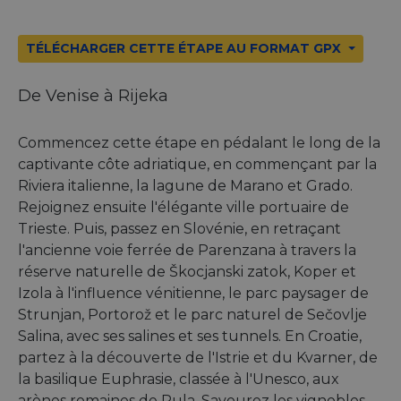
TÉLÉCHARGER CETTE ÉTAPE AU FORMAT GPX
De Venise à Rijeka
Commencez cette étape en pédalant le long de la
captivante côte adriatique, en commençant par la
Riviera italienne, la lagune de Marano et Grado.
Rejoignez ensuite l'élégante ville portuaire de
Trieste. Puis, passez en Slovénie, en retraçant
l'ancienne voie ferrée de Parenzana à travers la
réserve naturelle de Škocjanski zatok, Koper et
Izola à l'influence vénitienne, le parc paysager de
Strunjan, Portorož et le parc naturel de Sečovlje
Salina, avec ses salines et ses tunnels. En Croatie,
partez à la découverte de l'Istrie et du Kvarner, de
la basilique Euphrasie, classée à l'Unesco, aux
arènes romaines de Pula. Savourez les vignobles,