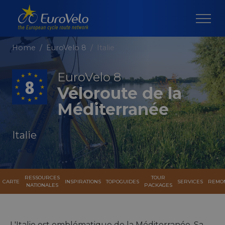
Home
EuroVelo 8
Italie
EuroVelo 8
Véloroute de la
Méditerranée
Italie
RESSOURCES
TOUR
CARTE
INSPIRATIONS
TOPOGUIDES
SERVICES
REMO
NATIONALES
PACKAGES
L'Italie est emblématique de la Méditerranée. Sa