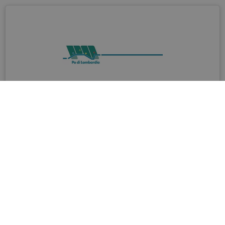
Po di Lombardia
Parcours cyclotouriste en Lombardie.
turismo@provincia.pv.it
0039 382 597001/002
VISITEZ LE SITE