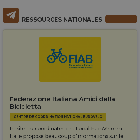
users across
sessions to
optimize
user
experience
RESSOURCES NATIONALES
by
maintaining
session
consistency
and
providing
personalized
services.
Federazione Italiana Amici della
Bicicletta
CENTRE DE COORDINATION NATIONAL EUROVELO
Le site du coordinateur national EuroVelo en
Italie propose beaucoup d'informations sur le