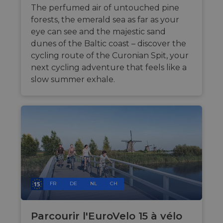
The perfumed air of untouched pine
forests, the emerald sea as far as your
eye can see and the majestic sand
dunes of the Baltic coast – discover the
Strictement nécessaires
Performance
cycling route of the Curonian Spit, your
Ciblage
Fonctionnalité
Non classifiés
next cycling adventure that feels like a
slow summer exhale.
Les cookies strictement nécessaires habilitent des
fonctionnalités de base du site Web telles que la
connexion des utilisateurs et la gestion des
comptes. Le site Web ne peut pas être utilisé
correctement sans les cookies strictement
nécessaires.
Fournisseur /
Nom
Expiration
Descri
Domaine
csrftoken
.instagram.com
1 an 1
This c
mois
associ
with t
Djang
FR
DE
NL
CH
devel
platfo
Python.
design
Parcourir l'EuroVelo 15 à vélo
help p
site ag