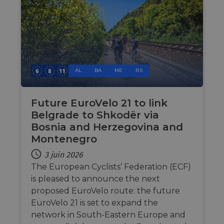
additi
sticki
cookie
each o
durati
based
sticki
featur
name
AWSA
AL
BA
ME
RS
(ALB).
ASP.NET_SessionId
Session
Gener
Microsoft
purpo
Corporation
platf
analytics.sitewit.com
Future EuroVelo 21 to link
sessio
Belgrade to Shkodër via
cookie
by sit
Bosnia and Herzegovina and
writte
Miscro
Montenegro
.NET 
techno
3 juin 2026
Usuall
to mai
The European Cyclists’ Federation (ECF)
an
anony
is pleased to announce the next
user s
proposed EuroVelo route: the future
by the
EuroVelo 21 is set to expand the
li_gc
5 mois 4
Utilis
LinkedIn
semaines
stocke
Corporation
network in South-Eastern Europe and
conse
.linkedin.com