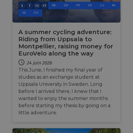
bots. T
BE
DK
FR
DE
LU
NL
benefi
the we
SE
CH
in ord
make 
report
use of
A summer cycling adventure:
websit
Riding from Uppsala to
__cf_bm
29
This c
Cloudflare Inc.
Montpellier, raising money for
minutes
used t
.gleam.io
44
distin
EuroVelo along the way
secondes
betwe
human
24 juin 2026
bots. T
benefi
This June, I finished my final year of
the we
in ord
studies as an exchange student at
make 
report
Uppsala University in Sweden. Long
use of
before I arrived there, I knew that I
websit
wanted to enjoy the summer months
AWSALBCORS
1 semaine
For c
Amazon.com Inc.
sticki
analytics.sitewit.com
before starting my thesis by going on a
suppor
little adventure.
CORS 
cases 
Chro
updat
are cr