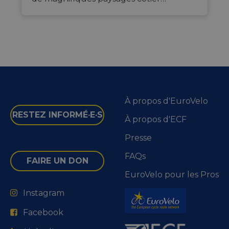
sessions to
optimize
user
experience
by
maintaining
session
consistency
and
providing
personalized
services.
À propos d'EuroVelo
RESTEZ INFORMÉ·E·S
À propos d'ECF
Presse
FAQs
FAIRE UN DON
EuroVelo pour les Pros
Instagram
Facebook