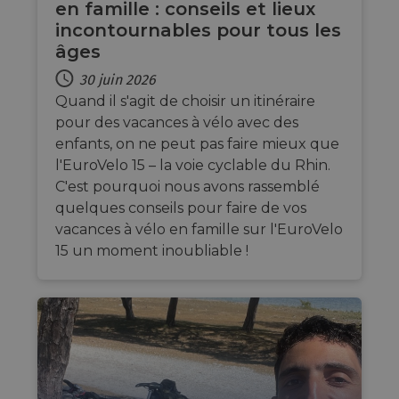
en famille : conseils et lieux
partic
type o
incontournables pour tous les
softw
âges
attac
forms.
30 juin 2026
cf_chl_rc_i
59
This c
Cloudflare, Inc.
minutes
associ
Quand il s'agit de choisir un itinéraire
gleam.io
42
with
Politique de confidentialité de
pour des vacances à vélo avec des
secondes
Cloudf
Google
challe
enfants, on ne peut pas faire mieux que
respo
tests,
l'EuroVelo 15 – la voie cyclable du Rhin.
are us
C'est pourquoi nous avons rassemblé
ensure
the we
quelques conseils pour faire de vos
traffic 
legiti
vacances à vélo en famille sur l'EuroVelo
not c
from
15 un moment inoubliable !
autom
bots. I
of
Cloudf
securi
featur
__cf_bm
29
This c
Cloudflare Inc.
minutes
used t
.vimeo.com
50
distin
secondes
betwe
human