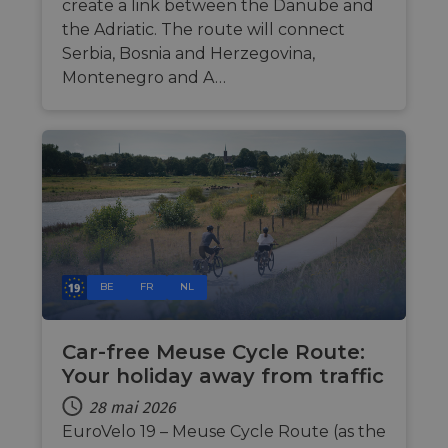
create a link between the Danube and
des cl
l'utili
the Adriatic. The route will connect
cookie
fins n
Serbia, Bosnia and Herzegovina,
essent
Montenegro and A…
CookieScriptConsent
11 mois 4
Ce coo
CookieScript
semaines
utilisé
.eurovelo.com
servic
Cooki
Script
pour
mémori
préfér
de
conse
des vi
en mat
cookies
nécess
que la
BE
FR
NL
banni
cookie
Cooki
Script
Car-free Meuse Cycle Route:
fonct
correc
Your holiday away from traffic
28 mai 2026
EuroVelo 19 – Meuse Cycle Route (as the