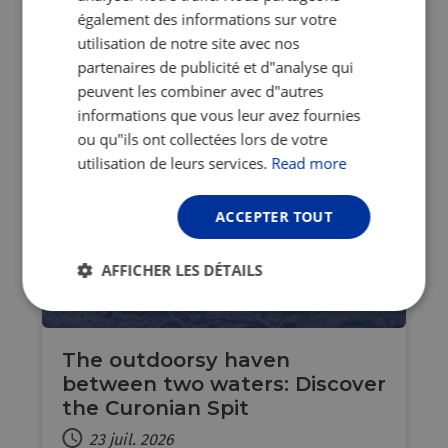
EuroVelo 19 – Meuse Cycle Route is
également des informations sur votre
therefore an open-air museum leading
utilisation de notre site avec nos
you past the river’s finest architectural
partenaires de publicité et d"analyse qui
gems…
peuvent les combiner avec d"autres
informations que vous leur avez fournies
ou qu"ils ont collectées lors de votre
utilisation de leurs services.
Read more
ACCEPTER TOUT
AFFICHER LES DÉTAILS
LT
Strictement
Performance
Ciblage
nécessaires
The outdoorsy haven
between two waters: Discover
the Curonian Spit
Fonctionnalité
Non classifiés
23 juil. 2026