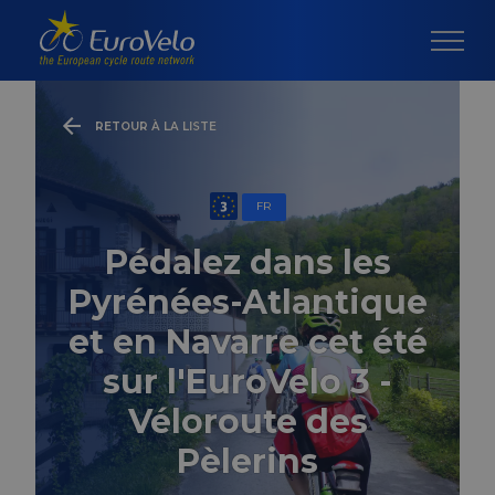
RETOUR À LA LISTE
FR
Pédalez dans les
Pyrénées-Atlantique
et en Navarre cet été
sur l'EuroVelo 3 -
Véloroute des
Pèlerins