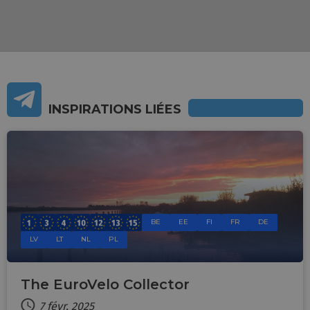
INSPIRATIONS LIÉES
BE
EE
FI
FR
DE
LV
LT
NL
PL
The EuroVelo Collector
7 févr. 2025