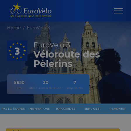
Home
EuroVelo 3
EuroVelo 3
Véloroute des
Pèlerins
5 650
20
7
km
sites classés à l'UNESCO
pays visités
PAYS & ÉTAPES
INSPIRATIONS
TOPOGUIDES
SERVICES
REMONTER