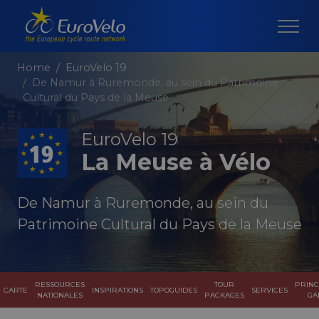
Home
EuroVelo 19
De Namur à Ruremonde, au sein du Patrimoine
Cultural du Pays de la Meuse
EuroVelo 19
La Meuse à Vélo
De Namur à Ruremonde, au sein du
Patrimoine Cultural du Pays de la Meuse
RESSOURCES
TOUR
PRINC
CARTE
INSPIRATIONS
TOPOGUIDES
SERVICES
NATIONALES
PACKAGES
GA