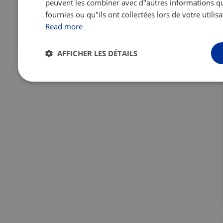
peuvent les combiner avec d"autres informations qu
fournies ou qu"ils ont collectées lors de votre utilisa
Read more
AFFICHER LES DÉTAILS
Strictement
Performance
Ciblage
Fonct
nécessaires
Strictement nécessaires
Performance
Ciblage
Fonc
Les cookies strictement nécessaires habilitent des fonctionnalités 
la connexion des utilisateurs et la gestion des comptes. Le site Web
correctement sans les cookies strictement nécessaires.
Fournisseur /
Nom
Expiration
Des
Domaine