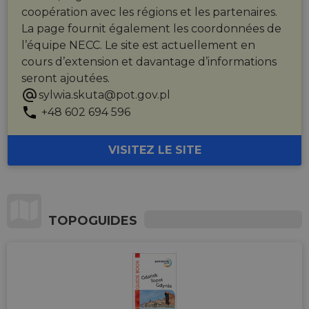
Web via les
related
coopération avec les régions et les partenaires.
réseaux
information
sociaux.
during a
La page fournit également les coordonnées de
users visit to
l’équipe NECC. Le site est actuellement en
the website.
cours d’extension et davantage d’informations
_cfuvid
.vimeo.com
Session
This cookie
is used for
seront ajoutées.
purposes of
sylwia.skuta@pot.gov.pl
tracking
users across
+48 602 694 596
sessions to
optimize
user
experience
VISITEZ LE SITE
by
maintaining
session
consistency
and
providing
personalized
TOPOGUIDES
services.