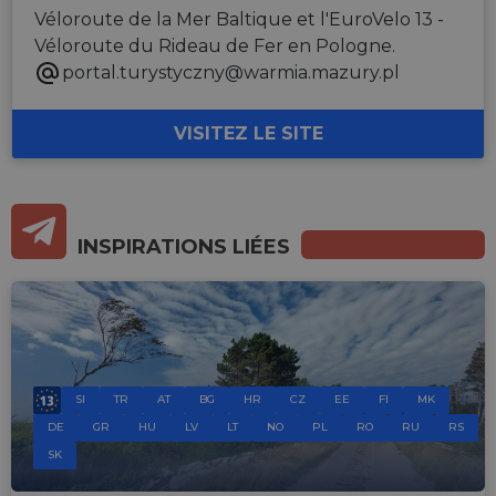
Véloroute de la Mer Baltique et l'EuroVelo 13 -
Véloroute du Rideau de Fer en Pologne.
portal.turystyczny@warmia.mazury.pl
VISITEZ LE SITE
INSPIRATIONS LIÉES
SI
TR
AT
BG
HR
CZ
EE
FI
MK
DE
GR
HU
LV
LT
NO
PL
RO
RU
RS
SK