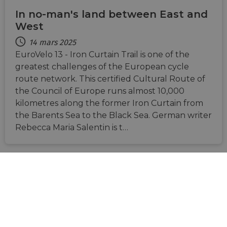
In no-man's land between East and
West
14 mars 2025
EuroVelo 13 - Iron Curtain Trail is one of the
greatest challenges of the European cycle
route network. This certified Cultural Route of
the Council of Europe runs almost 10,000
kilometres along the former Iron Curtain from
the Barents Sea to the Black Sea. German writer
Rebecca Maria Salentin is t…
AT
CZ
EE
DE
MT
PL
SK