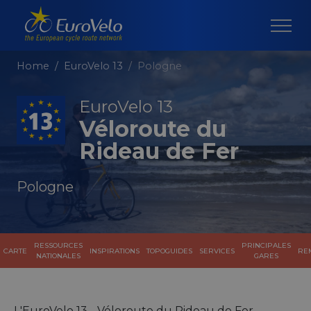
Home
EuroVelo 13
Pologne
EuroVelo 13
Véloroute du
Rideau de Fer
Pologne
RESSOURCES
PRINCIPALES
CARTE
INSPIRATIONS
TOPOGUIDES
SERVICES
RE
NATIONALES
GARES
L'EuroVelo 13 - Véloroute du Rideau de Fer