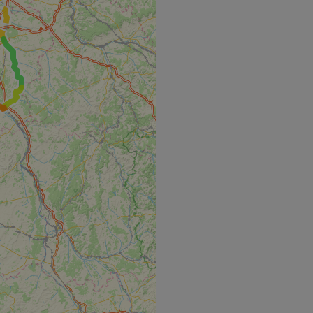
hallenge-response
e's traffic is
s. It is part of
humans and bots.
o make valid reports
humans and bots.
o make valid reports
se cases after the
 stickiness cookies
 features named
d by sites written
ally used to
server.
ts à l'utilisation de
ript.com pour
es visiteurs en