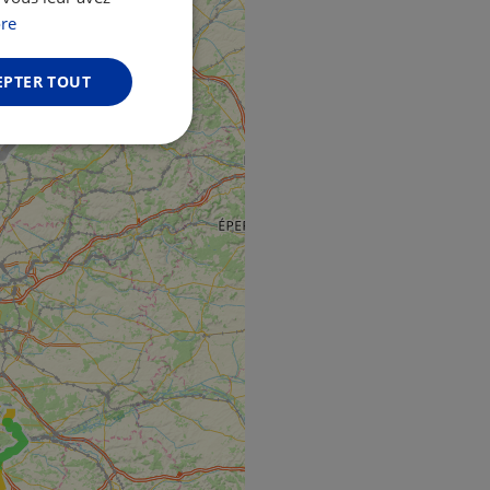
GERMAN
re
EPTER TOUT
Non classifiés
fiés
n des utilisateurs et
aires.
web development
otect a site against
forms.