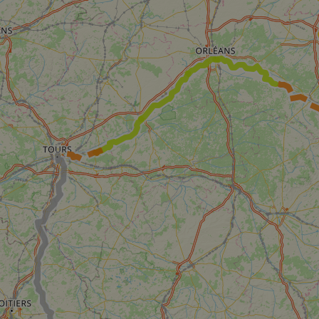
59
This cookie is associated with Cloudflare's c
Cloudflare, Inc.
minutes
tests, which are used to ensure that the websit
gleam.io
42
legitimate and not coming from automated bot
secondes
Cloudflare's security features.
29
This cookie is used to distinguish between 
Cloudflare Inc.
minutes
This is beneficial for the website, in order t
.vimeo.com
50
on the use of their website.
secondes
Politique de confidentialité de Google
29
This cookie is used to distinguish between 
Cloudflare Inc.
minutes
This is beneficial for the website, in order t
.gleam.io
44
on the use of their website.
secondes
1 semaine
For continued stickiness support with CORS u
Amazon.com Inc.
Chromium update, we are creating additional
analytics.sitewit.com
for each of these duration-based stickiness
AWSALBCORS (ALB).
Session
General purpose platform session cookie, use
Microsoft
with Miscrosoft .NET based technologies. Usu
Corporation
maintain an anonymised user session by the 
analytics.sitewit.com
5 mois 4
Utilisé pour stocker le consentement des clien
LinkedIn
semaines
cookies à des fins non essentielles
Corporation
.linkedin.com
nt
11 mois 4
Ce cookie est utilisé par le service Cookie-Sc
CookieScript
semaines
mémoriser les préférences de consentement d
.eurovelo.com