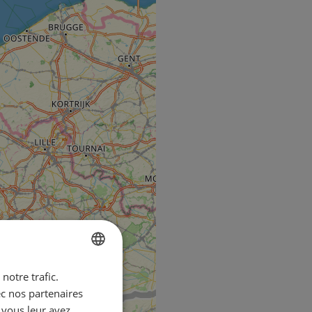
notre trafic.
ENGLISH
ec nos partenaires
FRENCH
 vous leur avez