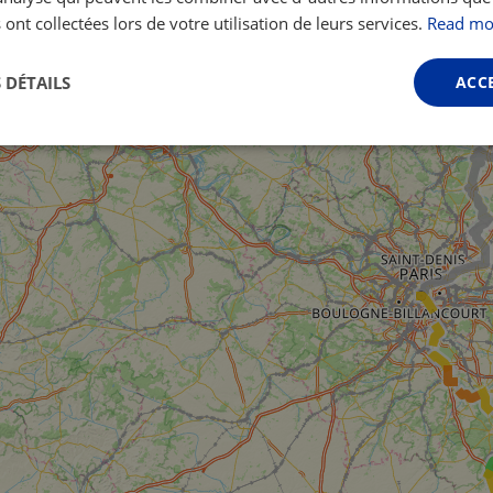
 ont collectées lors de votre utilisation de leurs services.
Read mo
 DÉTAILS
ACC
Performance
Ciblage
Fonctionnalité
ictement nécessaires
Performance
Ciblage
Fonctionnalité
Non classi
nt nécessaires habilitent des fonctionnalités de base du site Web telles que la connexio
s. Le site Web ne peut pas être utilisé correctement sans les cookies strictement nécess
Fournisseur /
Expiration
Description
Domaine
.instagram.com
1 an 1
This cookie is associated with the Django 
mois
platform for Python. It is designed to help pr
at particular type of software attack on web 