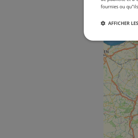
fournies ou qu"ils
AFFICHER LES
Strictement
nécessaires
Str
Les cookies stricteme
la gestion des compte
Nom
csrftoken