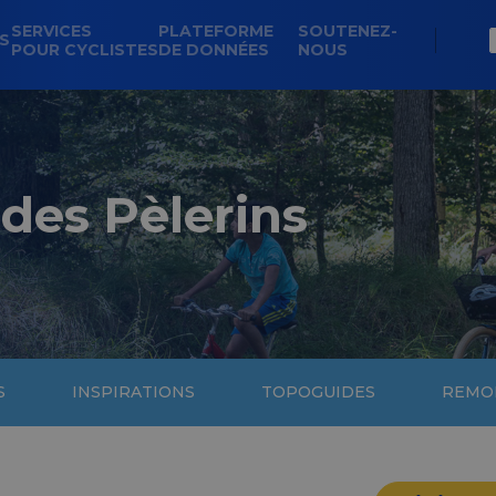
SERVICES
PLATEFORME
SOUTENEZ-
NS
POUR CYCLISTES
DE DONNÉES
NOUS
des Pèlerins
S
INSPIRATIONS
TOPOGUIDES
REMO