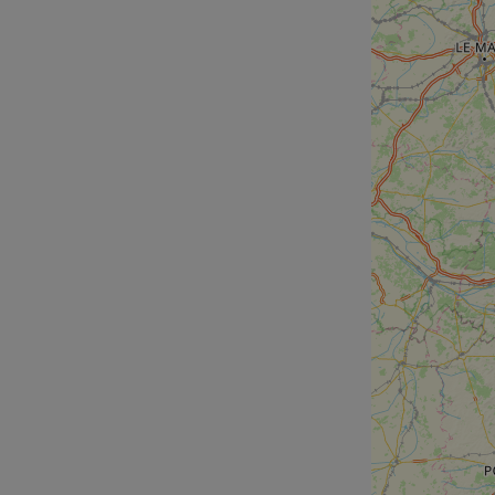
cf_chl_rc_i
__cf_bm
__cf_bm
AWSALBCORS
ASP.NET_SessionId
li_gc
CookieScriptConse