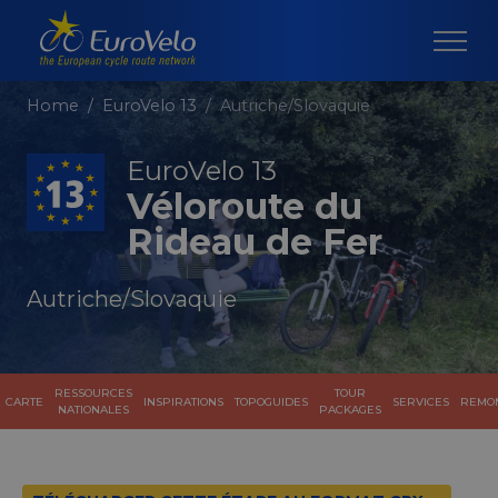
Home
EuroVelo 13
Autriche/Slovaquie
EuroVelo 13
Véloroute du
Rideau de Fer
Autriche/Slovaquie
RESSOURCES
TOUR
CARTE
INSPIRATIONS
TOPOGUIDES
SERVICES
REMO
NATIONALES
PACKAGES