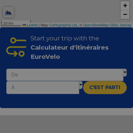
maintaining
+
session
consistency
−
and
providing
20 km
personalized
Leaflet
|
Map:
Cartographia Ltd.
, ©
OpenStreetMap
ODbL license
services.
Start your trip with the
Calculateur d'itinéraires
EuroVelo
C'EST PARTI