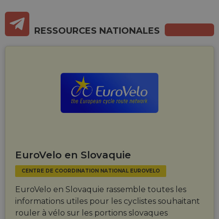
session
Web via les
related
réseaux
information
sociaux.
during a
RESSOURCES NATIONALES
users visit to
the website.
_cfuvid
.vimeo.com
Session
This cookie
is used for
purposes of
tracking
users across
sessions to
optimize
user
experience
by
maintaining
session
consistency
and
providing
EuroVelo en Slovaquie
personalized
services.
CENTRE DE COORDINATION NATIONAL EUROVELO
EuroVelo en Slovaquie rassemble toutes les
informations utiles pour les cyclistes souhaitant
rouler à vélo sur les portions slovaques