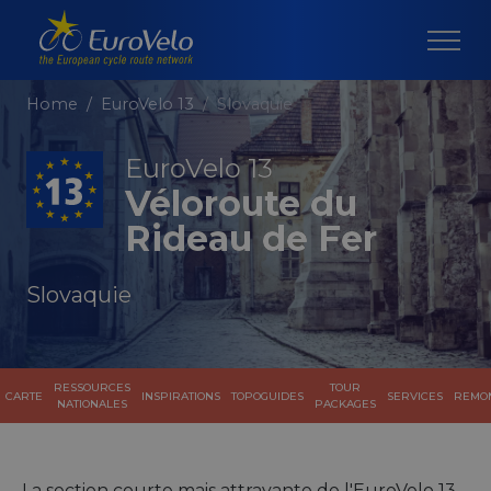
Home
EuroVelo 13
Slovaquie
EuroVelo 13
Véloroute du
Rideau de Fer
Slovaquie
RESSOURCES
TOUR
CARTE
INSPIRATIONS
TOPOGUIDES
SERVICES
REMO
NATIONALES
PACKAGES
La section courte mais attrayante de l'EuroVelo 13