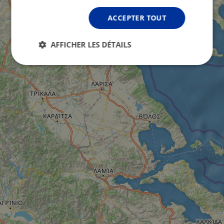
ACCEPTER TOUT
AFFICHER LES DÉTAILS
Strictement
Performance
Ciblage
nécessaires
Fonctionnalité
Non classifiés
Strictement nécessaires
Performance
Ciblage
Fonctionnalité
Non classifiés
Les cookies strictement nécessaires habilitent des
fonctionnalités de base du site Web telles que la