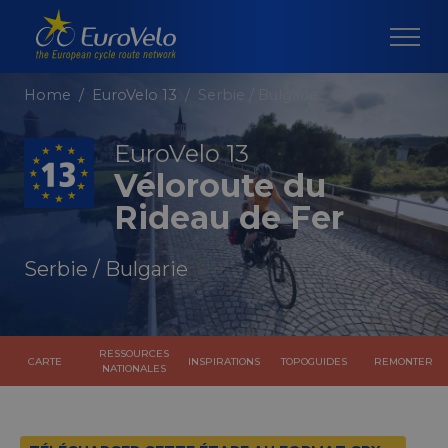
Home
EuroVelo 13
Serbie / Bulgarie
EuroVelo 13
Véloroute du
Rideau de Fer
Serbie / Bulgarie
RESSOURCES
CARTE
INSPIRATIONS
TOPOGUIDES
REMONTER
NATIONALES