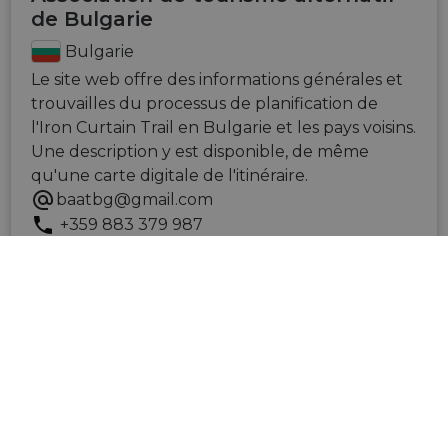
de Bulgarie
Bulgarie
Le site web offre des informations générales et
trouvailles du processus de planification de
l'Iron Curtain Trail en Bulgarie et les pays voisins.
Une description y est disponible, de même
qu'une carte digitale de l'itinéraire.
baatbg@gmail.com
+359 883 379 987
VISITEZ LE SITE