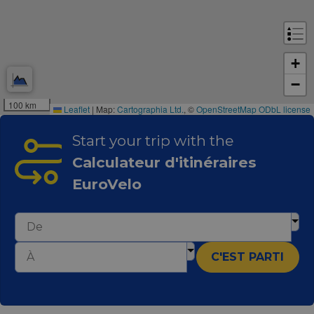
maintaining
session
consistency
and
providing
personalized
+
services.
−
100 km
Leaflet
|
Map:
Cartographia Ltd.
, ©
OpenStreetMap
ODbL license
Start your trip with the
Calculateur d'itinéraires
EuroVelo
C'EST PARTI