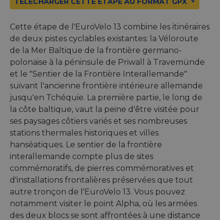
TÉLÉCHARGER CETTE ÉTAPE AU FORMAT GPX
Cette étape de l'EuroVelo 13 combine les itinéraires
de deux pistes cyclables existantes: la Véloroute
de la Mer Baltique de la frontière germano-
polonaise à la péninsule de Priwall à Travemünde
et le "Sentier de la Frontière Interallemande"
suivant l'ancienne frontière intérieure allemande
jusqu'en Tchéquie. La première partie, le long de
la côte baltique, vaut la peine d'être visitée pour
ses paysages côtiers variés et ses nombreuses
stations thermales historiques et villes
hanséatiques. Le sentier de la frontière
interallemande compte plus de sites
commémoratifs, de pierres commémoratives et
d'installations frontalières préservées que tout
autre tronçon de l'EuroVelo 13. Vous pouvez
notamment visiter le point Alpha, où les armées
des deux blocs se sont affrontées à une distance