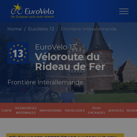
Home
EuroVelo 13
Frontière Interallemande
EuroVelo 13
Véloroute du
Rideau de Fer
Frontière Interallemande
RESSOURCES
TOUR
CARTE
INSPIRATIONS
TOPOGUIDES
SERVICES
REMO
NATIONALES
PACKAGES