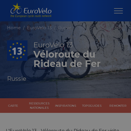
Home
EuroVelo 13
Russie
EuroVelo 13
Véloroute du
Rideau de Fer
Russie
RESSOURCES
CARTE
INSPIRATIONS
TOPOGUIDES
REMONTER
NATIONALES
L'EuroVelo 13 - Véloroute du Rideau de Fer visite